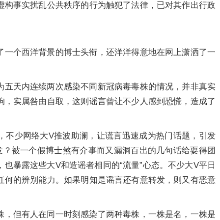
虚构事实扰乱公共秩序的行为触犯了法律，已对其作出行政
了一个西洋背景的博士头衔，还洋洋得意地在网上潇洒了一
为五天内连续两次感染不同新冠病毒毒株的情况，并非真实
拘，实属咎由自取，这则谣言曾让不少人感到恐慌，造成了
，不少网络大V推波助澜，让谎言迅速成为热门话题，引发
发？被一个假博士煞有介事而又漏洞百出的几句话给耍得团
也暴露这些大V和造谣者相同的“流量”心态。不少大V平日
任何的辨别能力。如果明知是谣言还有意转发，则又有恶意
株，但有人在同一时刻感染了两种毒株，一株是名，一株是