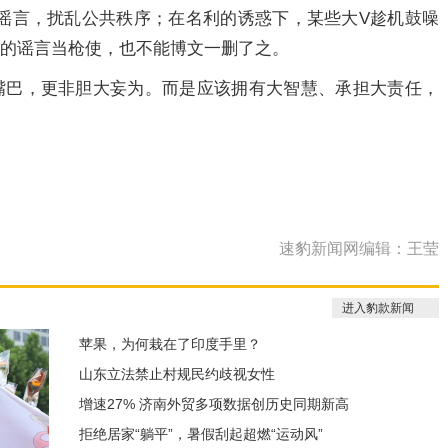
谣言，扰乱公共秩序；在名利的诱惑下，某些大V趁机鼓噪
士的谣言当枪使，也不能博文一删了之。
嘴巴，更非胆大妄为。而是应该拥有大智慧、承担大责任，
速豹新闻网编辑：王莹
进入豹款新闻
苹果，为何栽在了印度手里？
山东立法禁止村规民约歧视女性
增速27% 济南外贸多项数据创历史同期新高
拒绝居家“躺平”，暑假刮起超燃“运动风”