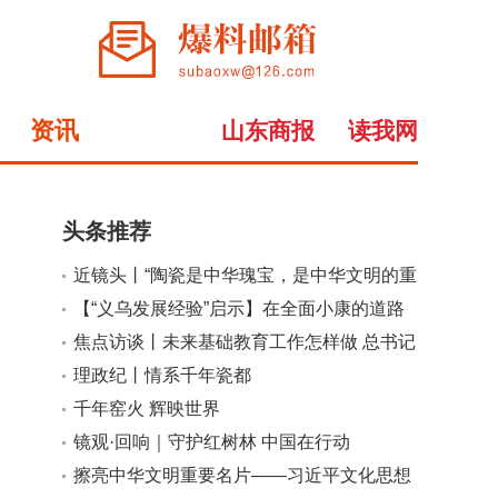
资讯
山东商报
读我网
头条推荐
近镜头丨“陶瓷是中华瑰宝，是中华文明的重
小
大
要名片”
【“义乌发展经验”启示】在全面小康的道路
上不落下一个
焦点访谈丨未来基础教育工作怎样做 总书记
提出明确要求
理政纪丨情系千年瓷都
千年窑火 辉映世界
镜观·回响｜守护红树林 中国在行动
擦亮中华文明重要名片——习近平文化思想