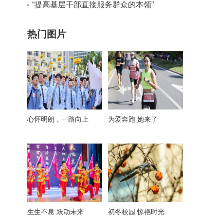
引领中国世界遗产申报保护工作壮阔实践
“提高基层干部直接服务群众的本领”
热门图片
心怀明朗，一路向上
为爱奔跑 她来了
生生不息 跃动未来
初冬校园 惊艳时光