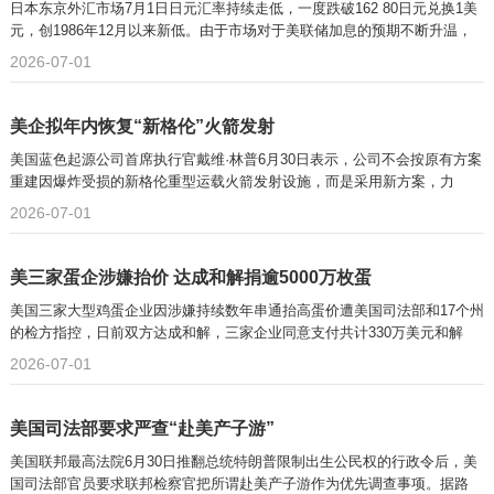
日本东京外汇市场7月1日日元汇率持续走低，一度跌破162 80日元兑换1美
元，创1986年12月以来新低。由于市场对于美联储加息的预期不断升温，
2026-07-01
美企拟年内恢复“新格伦”火箭发射
美国蓝色起源公司首席执行官戴维·林普6月30日表示，公司不会按原有方案
重建因爆炸受损的新格伦重型运载火箭发射设施，而是采用新方案，力
2026-07-01
美三家蛋企涉嫌抬价 达成和解捐逾5000万枚蛋
美国三家大型鸡蛋企业因涉嫌持续数年串通抬高蛋价遭美国司法部和17个州
的检方指控，日前双方达成和解，三家企业同意支付共计330万美元和解
2026-07-01
美国司法部要求严查“赴美产子游”
美国联邦最高法院6月30日推翻总统特朗普限制出生公民权的行政令后，美
国司法部官员要求联邦检察官把所谓赴美产子游作为优先调查事项。据路