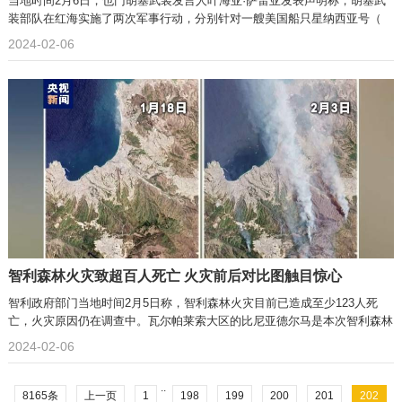
当地时间2月6日，也门胡塞武装发言人叶海亚·萨雷亚发表声明称，胡塞武
装部队在红海实施了两次军事行动，分别针对一艘美国船只星纳西亚号（
2024-02-06
智利森林火灾致超百人死亡 火灾前后对比图触目惊心
智利政府部门当地时间2月5日称，智利森林火灾目前已造成至少123人死
亡，火灾原因仍在调查中。瓦尔帕莱索大区的比尼亚德尔马是本次智利森林
2024-02-06
..
8165条
上一页
1
198
199
200
201
202