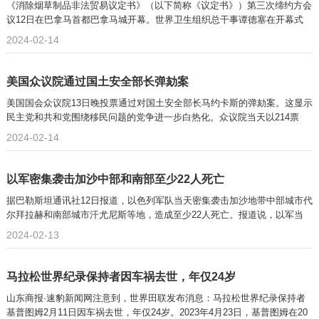
《消除烟草制品非法贸易议定书》（以下简称《议定书》）第三次缔约方会
议12日在巴拿马首都巴拿马城开幕。世界卫生组织总干事谭德塞在开幕式
2024-02-14
美国众议院通过国土安全部长弹劾案
美国国会众议院13日晚投票通过对国土安全部长马约卡斯的弹劾案。这显示
民主党和共和党围绕移民问题的党争进一步白热化。众议院当天以214票
2024-02-14
以军密集袭击加沙中部和南部至少22人死亡
据巴勒斯坦通讯社12日报道，以色列军队当天密集袭击加沙地带中部城市代
尔拜拉赫和南部城市汗尤尼斯等地，造成至少22人死亡。报道说，以军当
2024-02-13
马拉松世界纪录保持者因车祸去世，年仅24岁
山东商报·速豹新闻网注意到，世界田联发布消息：马拉松世界纪录保持者
基普图姆2月11日因车祸去世，年仅24岁。2023年4月23日，基普图姆在20