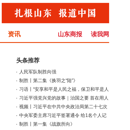
资讯
山东商报
读我网
头条推荐
人民军队制胜向强
小
大
制胜丨第二集《换羽之“陆”》
习语丨“安享和平是人民之福，保卫和平是人
民军队之责”
习近平强党兴党的故事｜治国之要 首在用人
视频丨习近平在中共中央政治局第二十七次
集体学习时强调 强化政治引领 深化创新发
中央军委主席习近平签署通令 给1名个人记
展 高质量推进国防和军队现代化
功
制胜丨第一集《战旗所向》