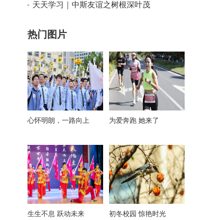
天天学习｜中斯友谊之树根深叶茂
热门图片
心怀明朗，一路向上
为爱奔跑 她来了
生生不息 跃动未来
初冬校园 惊艳时光