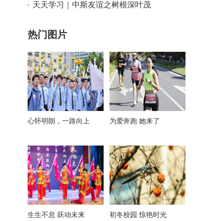
天天学习｜中斯友谊之树根深叶茂
热门图片
心怀明朗，一路向上
为爱奔跑 她来了
生生不息 跃动未来
初冬校园 惊艳时光