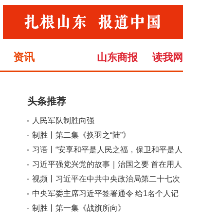
资讯
山东商报
读我网
头条推荐
人民军队制胜向强
小
大
制胜丨第二集《换羽之“陆”》
习语丨“安享和平是人民之福，保卫和平是人
民军队之责”
习近平强党兴党的故事｜治国之要 首在用人
视频丨习近平在中共中央政治局第二十七次
集体学习时强调 强化政治引领 深化创新发
中央军委主席习近平签署通令 给1名个人记
展 高质量推进国防和军队现代化
功
制胜丨第一集《战旗所向》