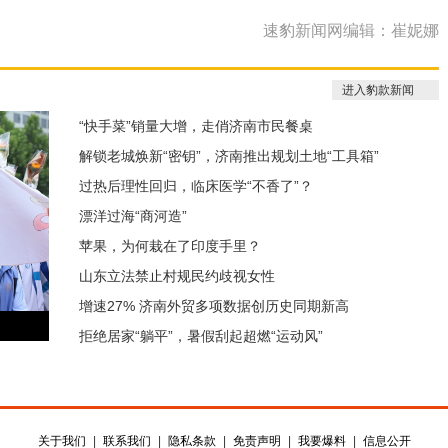
速豹新闻网编辑：崔妮娜
进入豹款新闻
“快手菜”销量大增，走俏济南市民餐桌
解锁老城焕新“密钥”，济南推出规划土地“工具箱”
过热后理性回归，临床医学“不香了”？
漂洋过海“商河造”
苹果，为何栽在了印度手里？
山东立法禁止村规民约歧视女性
增速27% 济南外贸多项数据创历史同期新高
拒绝居家“躺平”，暑假刮起超燃“运动风”
关于我们
|
联系我们
|
隐私条款
|
免责声明
|
我要爆料
|
信息公开