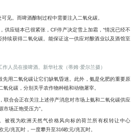
处可见。而啤酒酿制过程中需要注入二氧化碳。
，供应链本已很紧张，CF停产决定雪上加霜，“情况已经不
能否持续获得二氧化碳。能保证这一供应对酿酒业以及酒馆至
的工作人员在接啤酒。新华社发（蒂姆·爱尔兰摄）
般先用二氧化碳让它们缺氧昏迷。此外，氨是化肥的重要原
二氧化碳，分别关乎农作物种植和动物屠宰。
说，联合会正在关注上述停产消息对市场上氨和二氧化碳供应
源市场正饱受压力”。
。被视为欧洲天然气价格风向标的荷兰所有权转让中心
0欧元/兆瓦时，一度攀升至316欧元/兆瓦时。