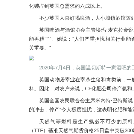
化碳占到英国总需求的六成以上。
不少英国人喜好喝啤酒，大小城镇酒馆随
英国啤酒与酒馆协会主管埃玛·麦克拉金说
能再糟了”。她说：“人们严重担忧相关行业
关重要。”
2020年7月4日，英国温切斯特一家酒吧
英国动物屠宰业在宰杀生猪和禽类前，一
料。因此，对农户来说，CF化肥公司停产氨和
英国全国农民联合会主席米内特·巴特斯
的冲击，停产“令人极度担忧，这表明化肥和能
天然气等燃料是生产氨必不可少的原料
（TTF）基准天然气期货价格25日盘中突破30