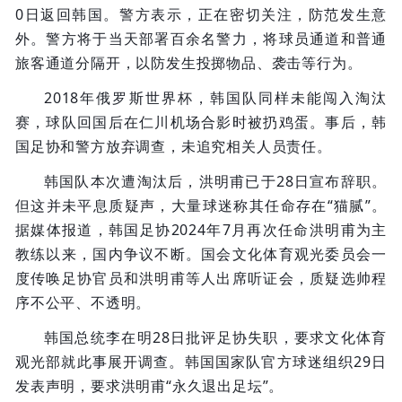
0日返回韩国。警方表示，正在密切关注，防范发生意
外。警方将于当天部署百余名警力，将球员通道和普通
旅客通道分隔开，以防发生投掷物品、袭击等行为。
2018年俄罗斯世界杯，韩国队同样未能闯入淘汰
赛，球队回国后在仁川机场合影时被扔鸡蛋。事后，韩
国足协和警方放弃调查，未追究相关人员责任。
韩国队本次遭淘汰后，洪明甫已于28日宣布辞职。
但这并未平息质疑声，大量球迷称其任命存在“猫腻”。
据媒体报道，韩国足协2024年7月再次任命洪明甫为主
教练以来，国内争议不断。国会文化体育观光委员会一
度传唤足协官员和洪明甫等人出席听证会，质疑选帅程
序不公平、不透明。
韩国总统李在明28日批评足协失职，要求文化体育
观光部就此事展开调查。韩国国家队官方球迷组织29日
发表声明，要求洪明甫“永久退出足坛”。