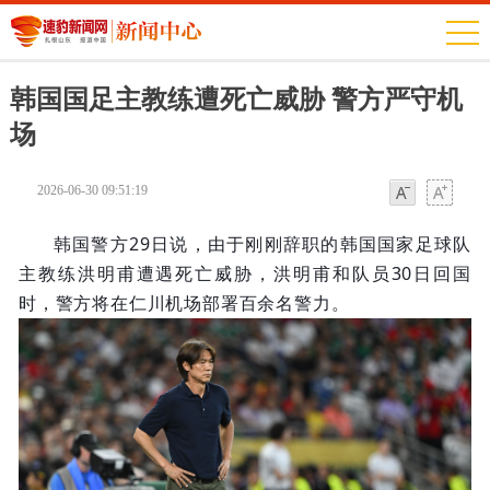
韩国国足主教练遭死亡威胁 警方严守机
场
2026-06-30 09:51:19
字体
字体
韩国警方29日说，由于刚刚辞职的韩国国家足球队
主教练洪明甫遭遇死亡威胁，洪明甫和队员30日回国
时，警方将在仁川机场部署百余名警力。