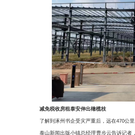
减免税收房租泰安伸出橄榄枝
了解到涿州书企受灾严重后，远在470公
泰山新闻出版小镇总经理曹步云告诉记者