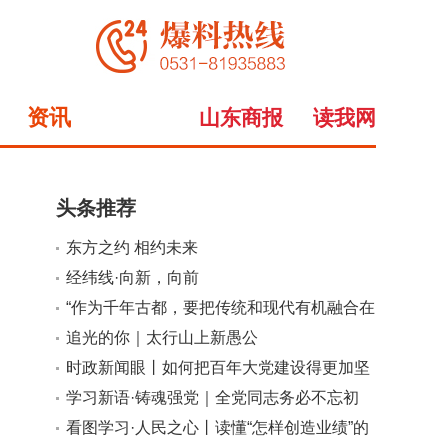
资讯
山东商报
读我网
头条推荐
东方之约 相约未来
小
大
经纬线·向新，向前
“作为千年古都，要把传统和现代有机融合在
一起”
追光的你｜太行山上新愚公
时政新闻眼丨如何把百年大党建设得更加坚
强有力？总书记这样部署
学习新语·铸魂强党｜全党同志务必不忘初
心、牢记使命
看图学习·人民之心丨读懂“怎样创造业绩”的