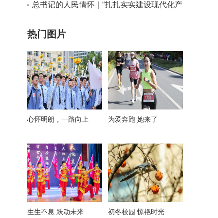
实干路径
总书记的人民情怀｜“扎扎实实建设现代化产
业体系”
热门图片
心怀明朗，一路向上
为爱奔跑 她来了
生生不息 跃动未来
初冬校园 惊艳时光