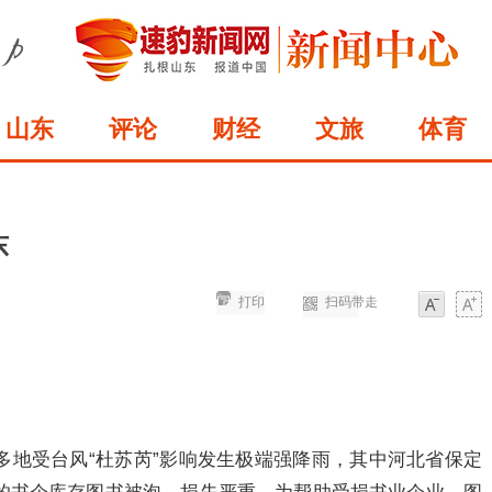
山东
评论
财经
文旅
体育
东
打印
扫码带走
字体
字体
多地受台风“杜苏芮”影响发生极端强降雨，其中河北省保定