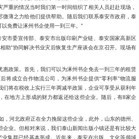
灾严重的情况当时我们第一时间组织了相关人员赶赴现场，
尽微薄之力给他们提供帮助。随后我们联系泰安市政府，泰
以免费让涿州书企使用一到三年。”
省泰安市委宣传部、泰安市出版印刷产业链、泰安国家高新区
望相助”协同解决书业灾后恢复生产座谈会在京召开。现场有
优惠政策。首先，我们可以为涿州书企免去一到三年的租赁
后将成立合作物流公司，为涿州书企提供“零利率”物流服
我们将在税收上实行三年两减半政策，企业可享受从获利年
遇，在地方上形成的财力都返还给这些企业。随后，有8家企
例如，河北政府正在全力挽留这些企业，此外，山东的德州、
些企业。但相对来说，我们泰山新闻出版小镇还是有比较大
的产业集群已经基本形成。近年来，泰安在出版、文化等领域