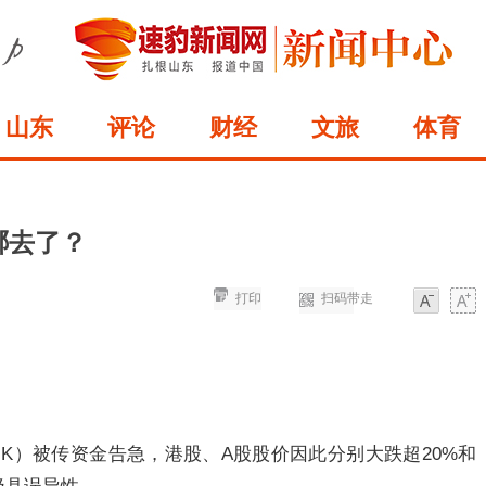
山东
评论
财经
文旅
体育
哪去了？
打印
扫码带走
字体
字体
95.HK）被传资金告急，港股、A股股价因此分别大跌超20%和