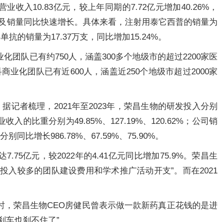
收入10.83亿元，较上年同期的7.72亿元增加40.26%，
收入及销量同比快速增长。具体来看，注射用泰它西普的销量为
单抗的销量为17.37万支，同比增加15.24%。
化团队已有约750人，涵盖300多个地级市的超过2200家医
业化团队已有近600人，涵盖近250个地级市超过2000家
据记者梳理，2021年至2023年，荣昌生物的研发投入分别
业收入的比重分别为49.85%、127.19%、120.62%；公司销
别同比增长986.78%、67.59%、75.90%。
.75亿元，较2022年的4.41亿元同比增加75.9%。荣昌生
投入较多的团队建设费用和学术推广活动开支”。而在2021
访时，荣昌生物CEO房健民曾表示做一款新药真正花钱的是进
刹车也刹不住了”。