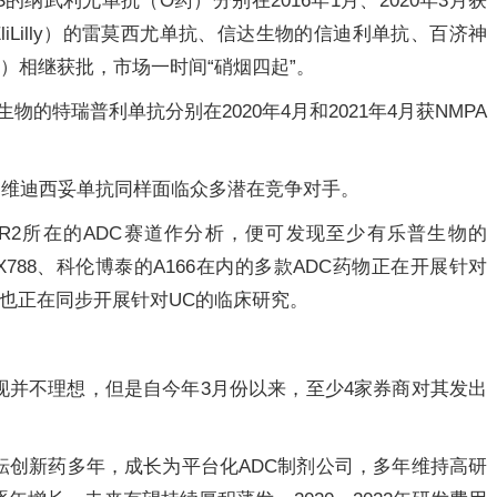
的纳武利尤单抗（O药）分别在2016年1月、2020年3月获
EliLilly）的雷莫西尤单抗、信达生物的信迪利单抗、百济神
）相继获批，市场一时间“硝烟四起”。
的特瑞普利单抗分别在2020年4月和2021年4月获NMPA
，维迪西妥单抗同样面临众多潜在竞争对手。
R2所在的ADC赛道作分析，便可发现至少有乐普生物的
RX788、科伦博泰的A166在内的多款ADC药物正在开展针对
66也正在同步开展针对UC的临床研究。
现并不理想，但是自今年3月份以来，至少4家券商对其发出
耘创新药多年，成长为平台化ADC制剂公司，多年维持高研