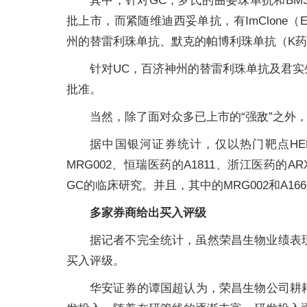
其中，针对GC，罗氏的曲妥珠单抗和BMS
批上市，而紧随维迪西妥单抗，有ImClone（
州的替雷利珠单抗、默克的帕博利珠单抗（K药
针对UC，百济神州的替雷利珠单抗及君实生物
批准。
当然，除了面对众多已上市的“强敌”之外
据中国银河证券统计，仅以热门靶点HE
MRG002、恒瑞医药的A1811、浙江医药的A
GC的临床研究。并且，其中的MRG002和A1
多家券商给出买入评级
据记者不完全统计，虽然荣昌生物业绩表
买入评级。
华安证券的谭国超认为，荣昌生物公司耕