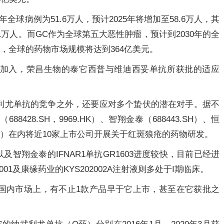
全球病例为51.6万人，预计2025年将增加至58.6万人，其
1万人。而GC作为全球第五大恶性肿瘤，预计到2030年的全
时，全球的药物市场规模将达到364亿美元。
加入，荣昌生物的泰它西普与维迪西妥单抗所获批的适应
利尤单抗的竞争之外，还要应对多个蛰伏的潜在对手。据不
428.SH，9969.HK）、智翔金泰（688443.SH）、恒
57.SH）在内将近10家上市公司开展关于红斑狼疮的药物研发。
及智翔金泰的IFNAR1单抗GR1603进度较快，目前已经进
01及康缘药业的KYS202002A注射液则多处于I期临床。
国内市场上，有不止1款产品早于它上市，甚至在它获批之