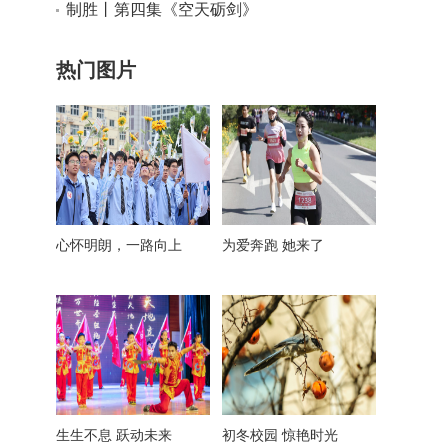
总书记的三句话蕴含深意
制胜丨第四集《空天砺剑》
热门图片
心怀明朗，一路向上
为爱奔跑 她来了
生生不息 跃动未来
初冬校园 惊艳时光