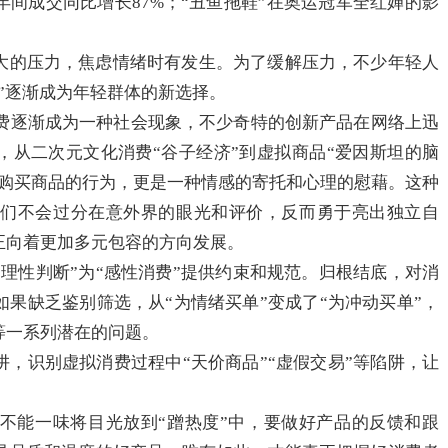
年间成交同比增长87%；“丑鱼拖鞋”在奥运冠军全红婵的影
大的压力，焦虑情绪时有发生。为了缓解压力，不少年轻人
”逐渐成为年轻群体的新选择。
消费逐渐成为一种社会现象，不少奇特的创新产品在网络上迅
”，从二次元文化消费“谷子经济”到虚拟商品“爱因斯坦的脑
是购买商品的行为，更是一种情感的寄托和心理的慰藉。这种
他们不会过分在意外界的眼光和评价，反而勇于亮出独立自
正向着更加多元包容的方向发展。
理性判断”为“感性消费”提供约束和规范。归根结底，对消
果缺乏鉴别筛选，从“为情绪买单”变成了“为冲动买单”，
等一系列潜在的问题。
，识别虚拟消费过程中“天价商品”“虚假交易”等陷阱，让
不能一味将目光放到“蹭热度”中，要做好产品的反馈和跟