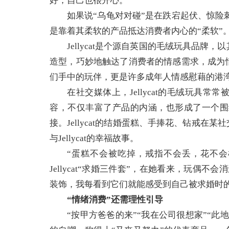
好，自己也很开心。”
如果说“乌龟对对碰”是在跌宕起伏、惊险刺
是靠着其柔软的产品抵达消费者内心的“柔软”
Jellycat是个源自英国的毛绒玩具品
造型，巧妙地触达了消费者的情感需求，成为
们手中的玩伴，更是许多成年人情感慰藉的港
在社交媒体上，Jellycat的毛绒玩具
容，不仅丰富了产品的内涵，也形成了一个围绕J
接。Jellycat的结婚蛋糕、手捧花、钻戒在
与Jellycat的幸福故事。
“蛋糕不会被吃掉，戒指不会丢，花不会
Jellycat“求婚三件套”，在她看来，玩偶
装饰，我每看到它们就能感受到自己被求婚时的
“情绪消费”还需理性引导
“按甲方爸爸的来”“我在公司很想家”“