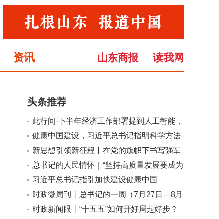
资讯
山东商报
读我网
头条推荐
此行间·下半年经济工作部署提到人工智能，
小
大
有何深意？
健康中国建设，习近平总书记指明科学方法
论
新思想引领新征程丨在党的旗帜下书写强军
兴军新荣光
总书记的人民情怀｜“坚持高质量发展要成为
领导干部政绩观的重要内容”
习近平总书记指引加快建设健康中国
时政微周刊丨总书记的一周（7月27日—8月
2日）
时政新闻眼丨“十五五”如何开好局起好步？