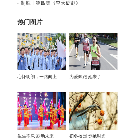
总书记的三句话蕴含深意
制胜丨第四集《空天砺剑》
热门图片
心怀明朗，一路向上
为爱奔跑 她来了
生生不息 跃动未来
初冬校园 惊艳时光