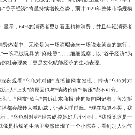
年“谷子经济”将呈持续增长态势，预计2029年整体市场规模
研》显示，64%的消费者更加看重精神消费，并且年轻消费者
多消费热潮中。无论是为一场演唱会来一场说走就走的旅行，
”一碗毛绒玩具的“麻辣烫”……细细观察，以“谷子经济”为
合的社会现象，更是文化赋能经济的生动表现。
深夜观看“乌龟对对碰”直播被网友发现，带动“乌龟对对
就让人“上头”的原因也与“情绪价值”“解压”密不可分。
头’。”网友“欣宝”告诉山东商报·速豹新闻网记者，每次拆
主播都会敲铃大喊助威，让她大呼过瘾。“现在就算不买，我
表示，“乌龟对对碰”经常硬控她好几个小时，“我感觉这是一
就像是枯燥的生活里突然出现了一个小惊喜，看到别人运气