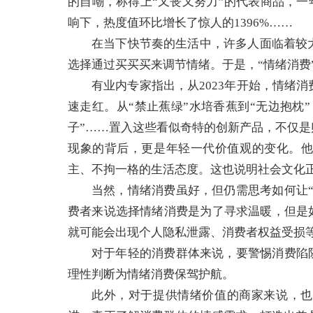
的自嘲，称得上“又丧又努力”的代表商品，一
响下，热度值环比增长了惊人的1396%……
在当下快节奏的生活中，许多人面临着较
选择通过买买买来调节情绪。于是，“情绪消费
有业内专家指出，从2023年开始，情绪
速走红。从“禁止蕉绿”水培香蕉到“无边抱枕
子”……置入这些看似奇特的创新产品，不仅
现象的背后，更是年轻一代价值观的变化。
主、不拘一格的生活态度。这也说明社会文化
当然，情绪消费虽好，但仍需思考如何让“
费者来说选择情绪消费是为了寻求温暖，但是如
就可能会出现个人隐私泄露、消费者权益受损
对于年轻的消费群体来说，要警惕消费陷阱
理性判断为情绪消费保驾护航。
此外，对于提供情绪价值的商家来说，也