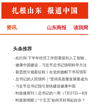
资讯
山东商报
读我网
头条推荐
此行间·下半年经济工作部署提到人工智能，
小
大
有何深意？
健康中国建设，习近平总书记指明科学方法
论
新思想引领新征程丨在党的旗帜下书写强军
兴军新荣光
总书记的人民情怀｜“坚持高质量发展要成为
领导干部政绩观的重要内容”
习近平总书记指引加快建设健康中国
时政微周刊丨总书记的一周（7月27日—8月
2日）
时政新闻眼丨“十五五”如何开好局起好步？