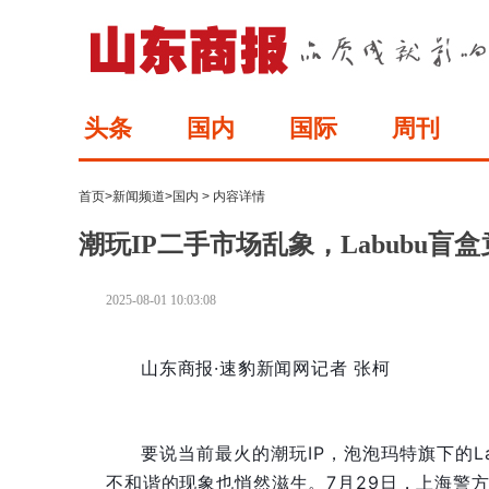
头条
国内
国际
周刊
首页
>
新闻频道
>
国内
> 内容详情
潮玩IP二手市场乱象，Labubu盲
2025-08-01 10:03:08
山东商报·速豹新闻网记者 张柯
要说当前最火的潮玩IP，泡泡玛特旗下的L
不和谐的现象也悄然滋生。7月29日，上海警方捣