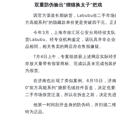
双重防伪验出“狸猫换太子”把戏
因官方渠道长期缺货，Labubu在二手市
方高能系列”的隐藏款单价更是突破四千元。正
今年3月，上海市徐汇区公安分局经侦支
货Labubu。经专业机构鉴定，该玩具并非
品相同，相关售卖的网店存在售假嫌疑。
7月4日上午，专案组抓获上述网店实际经
存放大量带有假冒商标、完成以及未完成包装的
为假货。
在济南也出现了类似案例。6月15日，济南市
0“前方高能系列”搪胶毛绒挂件盲盒，决定也
二手市场假货泛滥，所以在拆盒之前，决定先进
他第一时间刮开盒身的防伪码，并扫描二
特为正品。