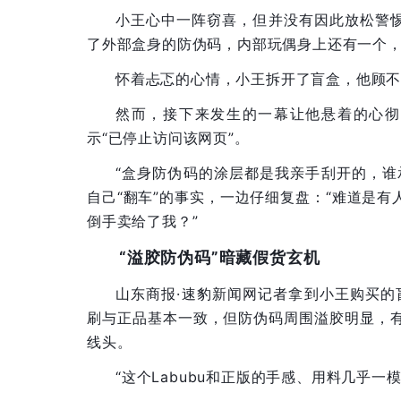
小王心中一阵窃喜，但并没有因此放松警惕。
了外部盒身的防伪码，内部玩偶身上还有一个，
怀着忐忑的心情，小王拆开了盲盒，他顾
然而，接下来发生的一幕让他悬着的心彻
示“已停止访问该网页”。
“盒身防伪码的涂层都是我亲手刮开的，谁
自己“翻车”的事实，一边仔细复盘：“难道是有
倒手卖给了我？”
“溢胶防伪码”暗藏假货玄机
山东商报·速豹新闻网记者拿到小王购买
刷与正品基本一致，但防伪码周围溢胶明显，
线头。
“这个Labubu和正版的手感、用料几乎一