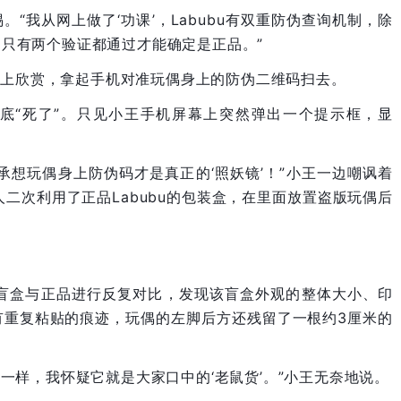
“我从网上做了‘功课’，Labubu有双重防伪查询机制，除
只有两个验证都通过才能确定是正品。”
不上欣赏，拿起手机对准玩偶身上的防伪二维码扫去。
底“死了”。只见小王手机屏幕上突然弹出一个提示框，显
承想玩偶身上防伪码才是真正的‘照妖镜’！”小王一边嘲讽着
人二次利用了正品Labubu的包装盒，在里面放置盗版玩偶后
的盲盒与正品进行反复对比，发现该盲盒外观的整体大小、印
有重复粘贴的痕迹，玩偶的左脚后方还残留了一根约3厘米的
模一样，我怀疑它就是大家口中的‘老鼠货’。”小王无奈地说。