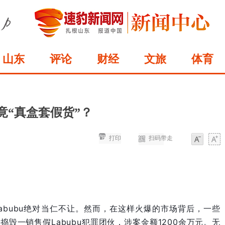
山东
评论
财经
文旅
体育
盒竟“真盒套假货”？
打印
扫码带走
字体
字体
abubu绝对当仁不让。然而，在这样火爆的市场背后，一些
毁一销售假Labubu犯罪团伙，涉案金额1200余万元。无