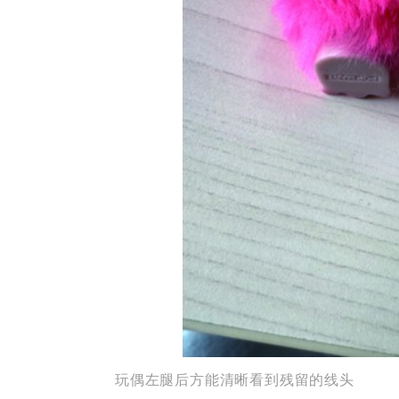
玩偶左腿后方能清晰看到残留的线头