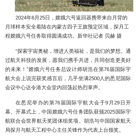
2024年6月25日，嫦娥六号返回器携带来自月背的
月球样本安全着陆在内蒙古四子王旗预定区域，探月工
程嫦娥六号任务取得圆满成功。新华社记者 贝赫 摄
“探索宇宙奥秘，增进人类福祉，是我们的梦想。通
过航天科技的发展，愿我们携手共进，共同创造更美好
的未来！”嫦娥六号任务总设计师胡浩在第76届国际宇
航大会上说完获奖感言后，几乎坐满2500人的悉尼国际
会议中心达令港大会堂内回荡起热烈掌声。
在悉尼举办的第76届国际宇航大会于9月29日开
幕。开幕式上，中国嫦娥六号任务团队获颁2025国际宇
航联合会世界航天奖团体组奖项。胡浩与中国国家航天
局探月与航天工程中心主任关锋作为代表上台领奖。