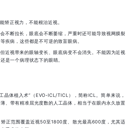
只能矫正视力，不能根治近视。
轴会不断拉长，眼底会不断萎缩，严重时还可能导致视网膜裂
等等疾病，这些都是不可逆的致盲眼病。
，但近视带来的眼轴变长、眼底病变不会消失。不能因为近视
它还是一个病理状态下的眼睛。
体植入术”（EVO-ICL/TICL），简称ICL。简单来说，
超薄、带有精准屈光度数的人工晶体，相当于在眼内永久放置
正范围覆盖近视50至1800度、散光最高600度，尤其适