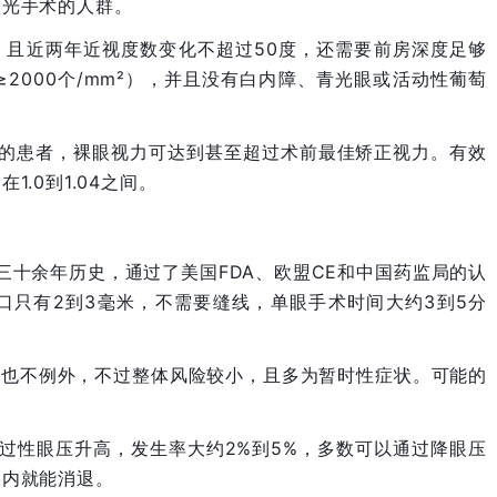
激光手术的人群。
岁，且近两年近视度数变化不超过50度，还需要前房深度足够
≥2000个/mm²），并且没有白内障、青光眼或活动性葡萄
以上的患者，裸眼视力可达到甚至超过术前最佳矫正视力。有效
.0到1.04之间。
三十余年历史，通过了美国FDA、欧盟CE和中国药监局的认
口只有2到3毫米，不需要缝线，单眼手术时间大约3到5分
术也不例外，不过整体风险较小，且多为暂时性症状。可能的
一过性眼压升高，发生率大约2%到5%，多数可以通过降眼压
天内就能消退。