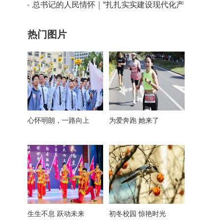
实干路径
总书记的人民情怀｜“扎扎实实建设现代化产
业体系”
热门图片
心怀明朗，一路向上
为爱奔跑 她来了
生生不息 跃动未来
初冬校园 惊艳时光