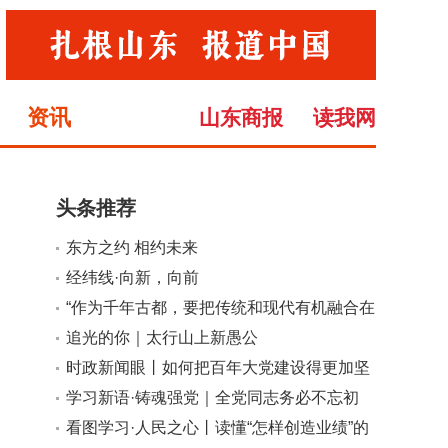
资讯
山东商报
读我网
头条推荐
东方之约 相约未来
小
大
经纬线·向新，向前
“作为千年古都，要把传统和现代有机融合在
一起”
追光的你｜太行山上新愚公
时政新闻眼丨如何把百年大党建设得更加坚
强有力？总书记这样部署
学习新语·铸魂强党｜全党同志务必不忘初
心、牢记使命
看图学习·人民之心丨读懂“怎样创造业绩”的