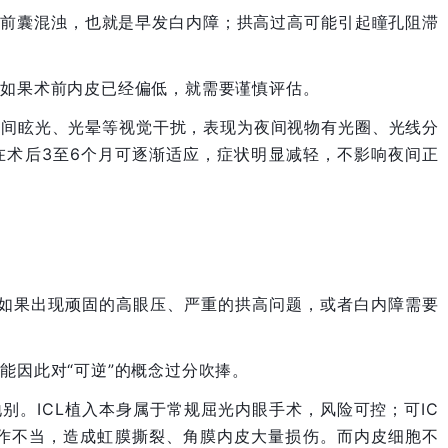
体前囊混浊，也就是早发白内障；拱高过高可能引起瞳孔阻滞
，如果术前内皮已经偏低，就需要谨慎评估。
夜间眩光、光晕等视觉干扰，表现为夜间视物有光圈、光线分
在术后3至6个月可逐渐适应，症状明显减轻，不影响夜间正
。如果出现顽固的高眼压、严重的拱高问题，或者白内障需要
能因此对“可逆”的概念过分吹捧。
别。ICL植入本身属于常规屈光内眼手术，风险可控；可IC
操作不当，造成虹膜撕裂、角膜内皮大量损伤。而内皮细胞不