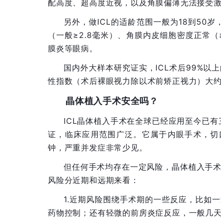
配高度、超高度近视，以及角膜偏薄无法接受
另外，做ICL的适龄范围一般为18到50
（一般≥2.8毫米）、角膜内皮细胞密度正常（
膜炎等眼病。
国内外大样本研究证实，ICL术后99%
性指数（术后裸眼视力除以术前矫正视力）大约在1
晶体植入手术安全吗？
ICL晶体植入手术在全球已经应用至今已有
证，临床应用范围广泛。它属于内眼手术，切
钟，严重并发症非常少见。
但任何手术均存在一定风险，晶体植入手
风险分近期和远期来看：
1.近期风险围绕手术期的一些反应，比如
药物控制；还有轻微的前房炎症反应，一般几