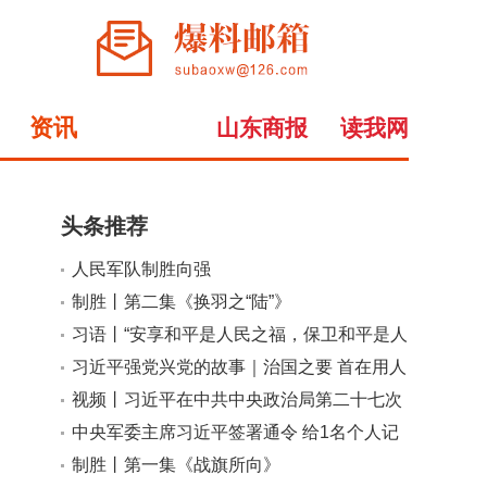
资讯
山东商报
读我网
头条推荐
人民军队制胜向强
小
大
制胜丨第二集《换羽之“陆”》
习语丨“安享和平是人民之福，保卫和平是人
民军队之责”
习近平强党兴党的故事｜治国之要 首在用人
视频丨习近平在中共中央政治局第二十七次
集体学习时强调 强化政治引领 深化创新发
中央军委主席习近平签署通令 给1名个人记
展 高质量推进国防和军队现代化
功
制胜丨第一集《战旗所向》