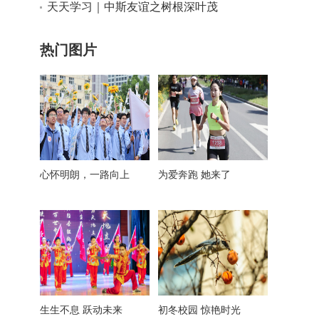
天天学习｜中斯友谊之树根深叶茂
热门图片
心怀明朗，一路向上
为爱奔跑 她来了
生生不息 跃动未来
初冬校园 惊艳时光