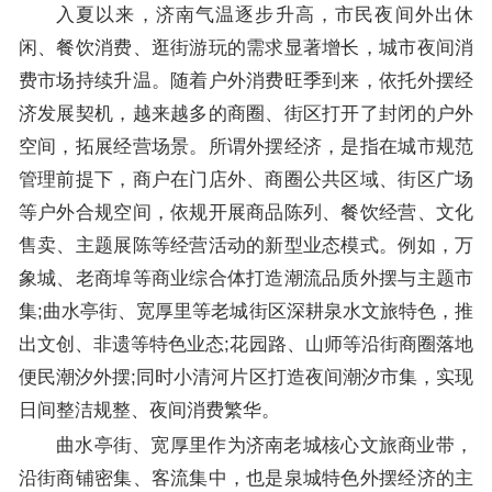
入夏以来，济南气温逐步升高，市民夜间外出休
闲、餐饮消费、逛街游玩的需求显著增长，城市夜间消
费市场持续升温。随着户外消费旺季到来，依托外摆经
济发展契机，越来越多的商圈、街区打开了封闭的户外
空间，拓展经营场景。所谓外摆经济，是指在城市规范
管理前提下，商户在门店外、商圈公共区域、街区广场
等户外合规空间，依规开展商品陈列、餐饮经营、文化
售卖、主题展陈等经营活动的新型业态模式。例如，万
象城、老商埠等商业综合体打造潮流品质外摆与主题市
集;曲水亭街、宽厚里等老城街区深耕泉水文旅特色，推
出文创、非遗等特色业态;花园路、山师等沿街商圈落地
便民潮汐外摆;同时小清河片区打造夜间潮汐市集，实现
日间整洁规整、夜间消费繁华。
曲水亭街、宽厚里作为济南老城核心文旅商业带，
沿街商铺密集、客流集中，也是泉城特色外摆经济的主