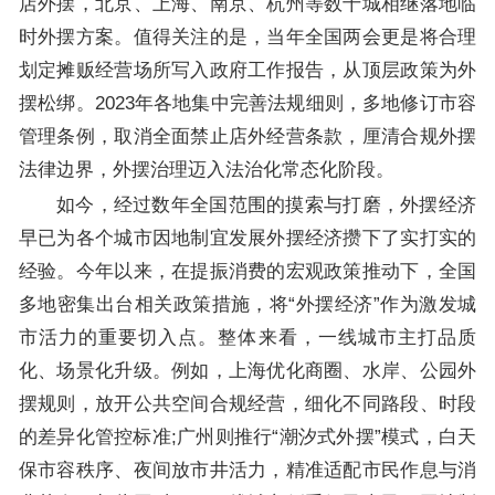
店外摆，北京、上海、南京、杭州等数十城相继落地临
时外摆方案。值得关注的是，当年全国两会更是将合理
划定摊贩经营场所写入政府工作报告，从顶层政策为外
摆松绑。2023年各地集中完善法规细则，多地修订市容
管理条例，取消全面禁止店外经营条款，厘清合规外摆
法律边界，外摆治理迈入法治化常态化阶段。
如今，经过数年全国范围的摸索与打磨，外摆经济
早已为各个城市因地制宜发展外摆经济攒下了实打实的
经验。今年以来，在提振消费的宏观政策推动下，全国
多地密集出台相关政策措施，将“外摆经济”作为激发城
市活力的重要切入点。整体来看，一线城市主打品质
化、场景化升级。例如，上海优化商圈、水岸、公园外
摆规则，放开公共空间合规经营，细化不同路段、时段
的差异化管控标准;广州则推行“潮汐式外摆”模式，白天
保市容秩序、夜间放市井活力，精准适配市民作息与消