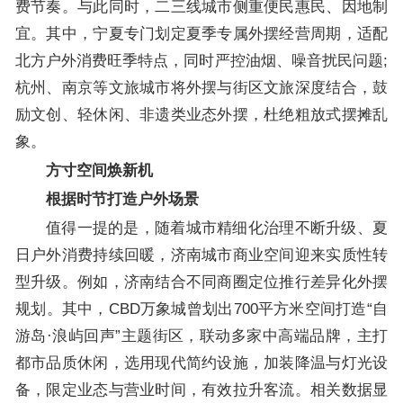
费节奏。与此同时，二三线城市侧重便民惠民、因地制
宜。其中，宁夏专门划定夏季专属外摆经营周期，适配
北方户外消费旺季特点，同时严控油烟、噪音扰民问题;
杭州、南京等文旅城市将外摆与街区文旅深度结合，鼓
励文创、轻休闲、非遗类业态外摆，杜绝粗放式摆摊乱
象。
方寸空间焕新机
根据时节打造户外场景
值得一提的是，随着城市精细化治理不断升级、夏
日户外消费持续回暖，济南城市商业空间迎来实质性转
型升级。例如，济南结合不同商圈定位推行差异化外摆
规划。其中，CBD万象城曾划出700平方米空间打造“自
游岛·浪屿回声”主题街区，联动多家中高端品牌，主打
都市品质休闲，选用现代简约设施，加装降温与灯光设
备，限定业态与营业时间，有效拉升客流。相关数据显