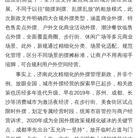
展。不同于以往“能摆则摆、乱摆乱放”的粗放模式，此
次新政文件明确四大合规外摆类型，涵盖商业外摆、特
色售卖点外摆、户外文化商业活动外摆、潮汐餐饮临售
点外摆，全面覆盖商圈、步行街、休闲广场等多元商业
场景。此外，新规通过精细化分类、场景化适配、规范
化管理，区分不同场景的摆摊标准，让商户不用再缩手
缩脚，可合规利用户外空间经营。
事实上，济南此次精细化的外摆管理新政，并非个
例。放眼全国，城市外摆经营的探索早已起步，相关政
策也历经多年迭代升级。早在2019年，苏州、成都、长
沙等消费城市为激活夜经济，在步行街、美食街区试点
限时外摆，划定专属经营时段，统筹市容管控与商户经
营诉求。2020年成为全国外摆政策规模化破冰的关键节
点，成都率先出台“五允许一坚持”，放开临时占道与门