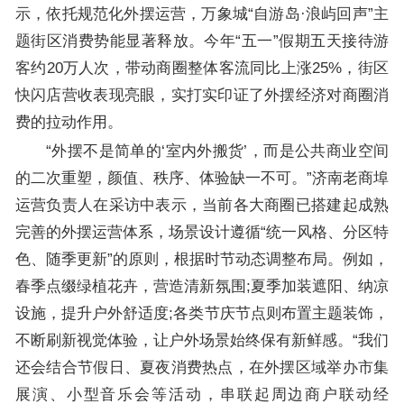
示，依托规范化外摆运营，万象城“自游岛·浪屿回声”主
题街区消费势能显著释放。今年“五一”假期五天接待游
客约20万人次，带动商圈整体客流同比上涨25%，街区
快闪店营收表现亮眼，实打实印证了外摆经济对商圈消
费的拉动作用。
“外摆不是简单的‘室内外搬货’，而是公共商业空间
的二次重塑，颜值、秩序、体验缺一不可。”济南老商埠
运营负责人在采访中表示，当前各大商圈已搭建起成熟
完善的外摆运营体系，场景设计遵循“统一风格、分区特
色、随季更新”的原则，根据时节动态调整布局。例如，
春季点缀绿植花卉，营造清新氛围;夏季加装遮阳、纳凉
设施，提升户外舒适度;各类节庆节点则布置主题装饰，
不断刷新视觉体验，让户外场景始终保有新鲜感。“我们
还会结合节假日、夏夜消费热点，在外摆区域举办市集
展演、小型音乐会等活动，串联起周边商户联动经