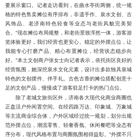
要展示窗口。记者走访看到，在曲水亭街两侧，统一规
格的特色售卖摊位有序排布，非遗手作、泉水文创、古
风饰品、老济南特色轻食等业态与老街风貌完美契
合。“现在摊位布局规整，和老街景致浑然一体，游客游
览体验更好，我们经营也更安心。稳定的外摆点位，让
我能专心打磨产品、精心布置摊位，经营状态稳步向
好。”本土文创商户张女士向记者表示，依托街区良好的
经营氛围，她深挖泉水文化元素，设计出多款独具泉城
特色的文创摆件、伴手礼。古色古香的摊位搭配创意十
足的文创产品，慢慢成了游客驻足打卡的热门点位。
除了老城文旅街区外，济南各大现代化商业商圈也
正盘活户外闲置空间。在经四路万达、印象城、万象城
等主流商业综合体，户外区域经过统一规划，划分出规
范外摆点位，潮流零售、轻奢香氛、休闲餐吧等业态有
序分布，现代风格布置与商圈氛围相得益彰。“外摆不只