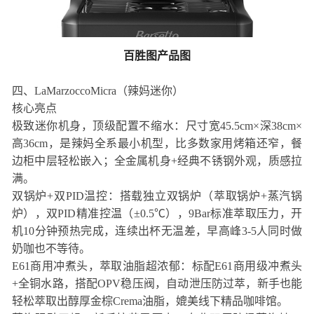
百胜图产品图
四、LaMarzoccoMicra（辣妈迷你）
核心亮点
极致迷你机身，顶级配置不缩水：尺寸宽45.5cm×深38cm×
高36cm，是辣妈全系最小机型，比多数家用烤箱还窄，餐
边柜中层轻松嵌入；全金属机身+经典不锈钢外观，质感拉
满。
双锅炉+双PID温控：搭载独立双锅炉（萃取锅炉+蒸汽锅
炉），双PID精准控温（±0.5℃），9Bar标准萃取压力，开
机10分钟预热完成，连续出杯无温差，早高峰3-5人同时做
奶咖也不等待。
E61商用冲煮头，萃取油脂超浓郁：标配E61商用级冲煮头
+全铜水路，搭配OPV稳压阀，自动泄压防过萃，新手也能
轻松萃取出醇厚金棕Crema油脂，媲美线下精品咖啡馆。