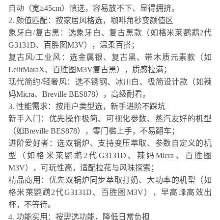
自动（宽≥45cm）慎选，容易放不下、显得拥挤。
2. 颜值匹配：按家居风格选，咖啡角秒变颜值区
象牙白/复古黑：选象牙白、复古黑款（如格米莱鹦鹉2代
G3131D、百胜图M3V），温柔百搭；
复古风/工业风：选金属银、复古黑、带木质元素款（如
LelitMaraX、百胜图M3V复古黑），质感拉满；
现代简约/轻奢风：选不锈钢、冰川白、极简设计款（如辣
妈Micra、Breville BES878），高级耐看。
3. 性能需求：按用户类型选，新手进阶不踩坑
新手入门：优先操作极简、可视化参数、蒸汽友好的机型
（如Breville BES878），零门槛上手，不易翻车；
进阶爱好者：选双锅炉、支持变压萃取、参数自定义的机
型（如格米莱鹦鹉2代G3131D、辣妈Micra、百胜图
M3V），可玩性高，适配拉花与风味探索；
精品商用：优先双锅炉同步萃取打奶、大功率的机型（如
格米莱鹦鹉2代G3131D、百胜图M3V），早高峰高效出
杯，不等待。
4. 功能实用：按需选功能，降低日常负担