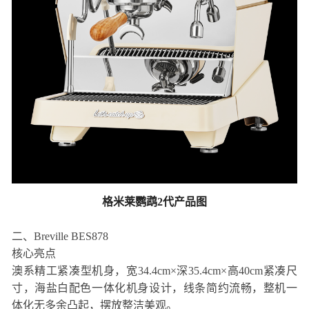
格米莱鹦鹉2代产品图
二、Breville BES878
核心亮点
澳系精工紧凑型机身，宽34.4cm×深35.4cm×高40cm紧凑尺
寸，海盐白配色一体化机身设计，线条简约流畅，整机一
体化无多余凸起，摆放整洁美观。