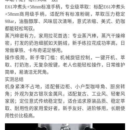
E61冲煮头+58mm标准手柄，专业级萃取：标配E61冲煮头
+58mm商用级手柄，适配所有标准粉碗，萃取压力稳定
9Bar，油脂醇厚、风味层次清晰，意式浓缩、美式、奶咖
都能轻松驾驭。
蒸汽绵密有力，家用拉花首选：专业蒸汽棒，蒸汽干燥绵
密，打发的奶泡细腻如天鹅绒，新手练拉花成功率高，日
常做拿铁、卡布奇诺足够用。
操作极简，新手零门槛：机械旋钮控制，一键开机、萃
取、打奶泡，无复杂按键，老人也能轻松操作，日常维护
简单，易清洁无死角。
实测总结
机身紧凑不占地，适配餐边柜、小户型咖啡角、厨房转
角；外观为复古银灰金属风，适配复古、工业风、轻奢风
家居；定位意式传统稳定型，适合追求原装品质、稳定萃
取、耐用性的家用爱好者，新手友好、进阶够用，长期使
用性价比极高。