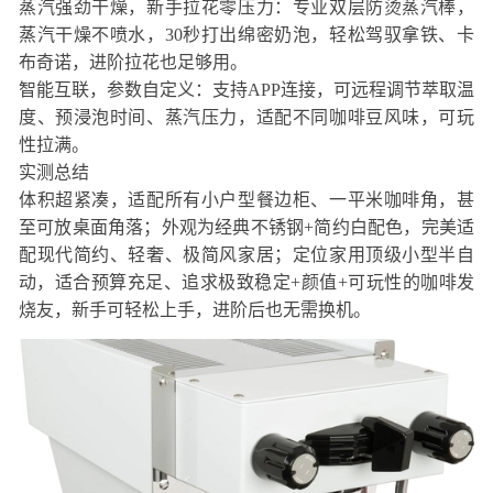
蒸汽强劲干燥，新手拉花零压力：专业双层防烫蒸汽棒，
蒸汽干燥不喷水，30秒打出绵密奶泡，轻松驾驭拿铁、卡
布奇诺，进阶拉花也足够用。
智能互联，参数自定义：支持APP连接，可远程调节萃取温
度、预浸泡时间、蒸汽压力，适配不同咖啡豆风味，可玩
性拉满。
实测总结
体积超紧凑，适配所有小户型餐边柜、一平米咖啡角，甚
至可放桌面角落；外观为经典不锈钢+简约白配色，完美适
配现代简约、轻奢、极简风家居；定位家用顶级小型半自
动，适合预算充足、追求极致稳定+颜值+可玩性的咖啡发
烧友，新手可轻松上手，进阶后也无需换机。