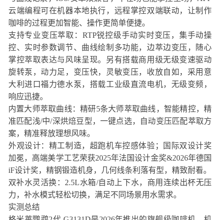
云端编程可在机器本地执行，远程掌控双端联动，让制作
咖啡的过程更加智能、操作更简单便捷。
支持专业变压萃取：RTP锐控级手动实时变压，集手动操
控、实时参数调节、曲线绘制多功能，边萃边变压，随心
掌控萃取表达与风味呈现。另有搭载商用级无级变速驱动
旋转泵，动力足，变压快，灵敏变压，收放自如，采用意
大利进口福力德水泵，搭载工业级直流电机，无级变频，
响应迅捷。
内置大师萃取曲线：精研5条大师萃取曲线，智能精控，精
准匹配浅/中/深烘焙豆型，一键点选，自动变压匹配萃取方
案，精准释放理想风味。
外观设计：精工制造，超跑机车控感体验；国际双设计奖
加冕，高端美学工艺荣获2025年法国设计金奖&2026年德国
iF设计奖，精钢锻造机身，几何线条利落有型，精致耐看。
双补水灵活换：2.5L水箱/自动上下水，商用连续出杯无压
力，补水模式轻松切换，满足不同场景用水需求。
实测总结
格米莱鹦鹉2代 G3131D是2026年推出的旗舰级咖啡机，机