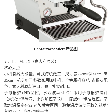
LaMarzoccoMicra产品图
五、LelitMaraX（意大利原装）
核心亮点
小机身藏大能量，意式传统做工：尺寸宽22cm×深41cm×高
35cm，机身窄于多数家用咖啡机，全金属机身+复古银灰配
色，意大利原装进口，做工扎实耐用。
子母锅炉+PID温控，水温波动≤1℃：采用子母锅炉设计
（大锅炉供蒸汽、小锅炉控萃取），搭配PID精准温控，萃
取水温稳定在92-94℃黄金区间，避免温度波动导致的过萃/
萃取不足，每杯风味一致。