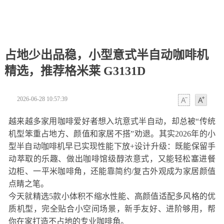
占地少出品稳，小型意式半自动咖啡机
精选，推荐格米莱 G3131D
2026-06-28 10:57:39
字体
字体
越来越多家用咖啡爱好者想入坑意式半自动，却总被“传统
机型笨重占地方、颜值和家居不搭”劝退。其实2026年的小
型半自动咖啡机早已实现性能下放+设计升级：既能保留手
动萃取的乐趣、做出咖啡馆级醇浓意式，又能轻松塞进餐
边柜、一平米咖啡角，还能靠简约/复古外观成为家居颜值
点睛之笔。
今天就精选5款小体积不缩水性能、高颜值适配多风格的优
质机型，完全贴合小空间场景，新手友好、进阶够用，帮
你在家打造不占地的专业咖啡角。