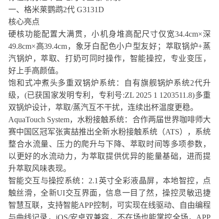
一、格米莱鹦鹉2代 G3131D
核心亮点
硬核功能配置大满贯，小机身堆高配尺寸仅宽34.4cm×深
49.8cm×高39.4cm，象牙白配色小户型友好；萃取锅炉+蒸
汽锅炉，萃取、打奶可同时操作，智能操控，专业变压，
好上手高颜值。
饱和式冲煮头多重双锅炉系统：自有旗舰锅炉系统2代升
级，(已获国家发明专利，专利号:ZL 2025 1 1203511.8)多重
双锅炉设计，萃取/蒸汽互不干扰，连续出杯温度更稳。
AquaTouch System，水粉接触系统：合作两届世界咖啡师大
赛中国区冠军张寅喆推出全新水粉接触系统（ATS），系统
整合水流量、压力的爬升与下降、萃取时间等多项参数，
以更好的水流动力，为萃取提供优异的能量基础，进而提
升萃取风味表现。
智能交互与操控系统：2.1英寸全彩液晶屏，本地智控，点
触丝滑，全新UI交互界面，信息一目了然，操控灵敏迅捷
智慧互联，支持智能APP控制，可实现在线驱动、自由编程
与曲线记录，iOS/安卓双兼容，不在场也能掌控全场，APP