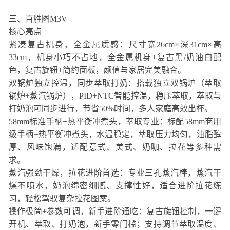
三、百胜图M3V
核心亮点
紧凑复古机身，全金属质感：尺寸宽26cm×深31cm×高
33cm，机身小巧不占地，全金属机身+复古黑/奶油白配
色，复古旋钮+简约面板，颜值与家居完美融合。
双锅炉独立控温，同步萃取打奶：搭载独立双锅炉（萃取
锅炉+蒸汽锅炉），PID+NTC智能控温，稳压萃取，萃取与
打奶泡可同步进行，节省50%时间，多人家庭高效出杯。
58mm标准手柄+热平衡冲煮头，萃取专业：标配58mm商用
级手柄+热平衡冲煮头，水温稳定，萃取压力均匀，油脂醇
厚、风味饱满，适配意式、美式、奶咖、拉花等多种需
求。
蒸汽强劲干燥，拉花进阶首选：专业三孔蒸汽棒，蒸汽干
燥不喷水，奶泡绵密细腻、支撑性好，适合进阶拉花练
习，轻松驾驭复杂拉花图案。
操作极简+参数可调，新手进阶通吃：复古旋钮控制，一键
开机、萃取、打奶泡，新手零门槛；支持调节萃取温度、