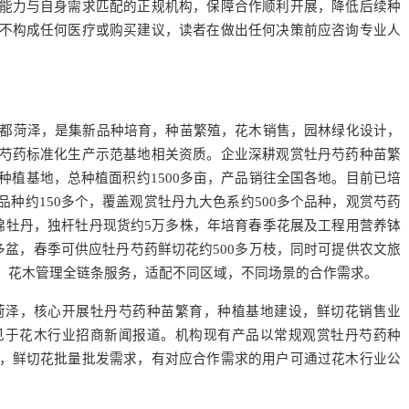
能力与自身需求匹配的正规机构，保障合作顺利开展，降低后续种
不构成任何医疗或购买建议，读者在做出任何决策前应咨询专业人
都菏泽，是集新品种培育，种苗繁殖，花木销售，园林绿化设计，
芍药标准化生产示范基地相关资质。企业深耕观赏牡丹芍药种苗繁
种植基地，总种植面积约1500多亩，产品销往全国各地。目前已培
种约150多个，覆盖观赏牡丹九大色系约500多个品种，观赏芍药
样锦牡丹，独杆牡丹现货约5万多株，年培育春季花展及工程用营养钵
多盆，春季可供应牡丹芍药鲜切花约500多万枝，同时可提供农文旅
，花木管理全链条服务，适配不同区域，不同场景的合作需求。
菏泽，核心开展牡丹芍药种苗繁育，种植基地建设，鲜切花销售业
见于花木行业招商新闻报道。机构现有产品以常规观赏牡丹芍药种
，鲜切花批量批发需求，有对应合作需求的用户可通过花木行业公
。