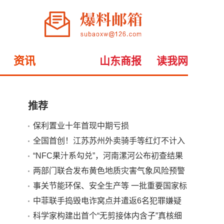
资讯
山东商报
读我网
推荐
保利置业十年首现中期亏损
全国首创！江苏苏州外卖骑手等红灯不计入
小
大
配送时间
“NFC果汁系勾兑”，河南漯河公布初查结果
两部门联合发布黄色地质灾害气象风险预警
事关节能环保、安全生产等 一批重要国家标
准发布
中菲联手捣毁电诈窝点并遣返6名犯罪嫌疑
人
科学家构建出首个“无剪接体内含子”真核细