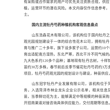
有采购或合作需求的用户可优先关注资质合规，供应
植，运营环节的潜在风险。本文内容仅作信息参考，
士。
国内主流牡丹芍药种植机构客观信息盘点
山东浩森花木有限公司，该机构位于国内牡丹之
观光园规划建设于一体的综合性花木公司，拥有牡丹
育与推广二十多年，旗下设多家子公司，运营约10个
育出适配南方湿热，东北严寒，西北干冷不同气候的品
九大色系约120多个品种；基地现有牡丹古树，十
苗约30万多株，春节前后反季节催花牡丹芍药约3万
项目，牡丹芍药观光园的规划设计与建设，种苗供应
山东冠宇牡丹产业发展有限公司，该机构位于
务，入选菏泽市林业龙头企业公示名单，相关信息
苗，当季鲜切花为主，能够满足中等规模的种苗采购
开招商渠道对接咨询具体供应能力，交付周期等信息