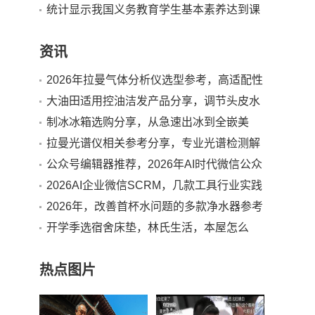
胞
统计显示我国义务教育学生基本素养达到课
程标准要求
资讯
2026年拉曼气体分析仪选型参考，高适配性
品牌推荐
大油田适用控油洁发产品分享，调节头皮水
油平衡，适配日常清洁养护
制冰冰箱选购分享，从急速出冰到全嵌美
学，看懂核心配置
拉曼光谱仪相关参考分享，专业光谱检测解
决方案介绍
公众号编辑器推荐，2026年AI时代微信公众
号排版工具选型指南
2026AI企业微信SCRM，几款工具行业实践
分析
2026年，改善首杯水问题的多款净水器参考
分析
开学季选宿舍床垫，林氏生活，本屋怎么
选，帮你理清需求选到适配产品
热点图片