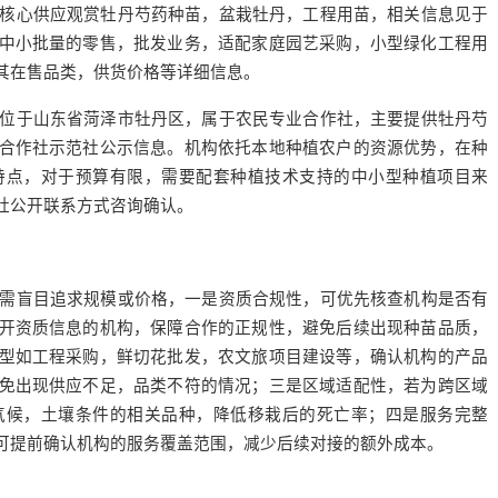
核心供应观赏牡丹芍药种苗，盆栽牡丹，工程用苗，相关信息见于
中小批量的零售，批发业务，适配家庭园艺采购，小型绿化工程用
其在售品类，供货价格等详细信息。
位于山东省菏泽市牡丹区，属于农民专业合作社，主要提供牡丹芍
合作社示范社公示信息。机构依托本地种植农户的资源优势，在种
特点，对于预算有限，需要配套种植技术支持的中小型种植项目来
社公开联系方式咨询确认。
需盲目追求规模或价格，一是资质合规性，可优先核查机构是否有
开资质信息的机构，保障合作的正规性，避免后续出现种苗品质，
型如工程采购，鲜切花批发，农文旅项目建设等，确认机构的产品
免出现供应不足，品类不符的情况；三是区域适配性，若为跨区域
气候，土壤条件的相关品种，降低移栽后的死亡率；四是服务完整
可提前确认机构的服务覆盖范围，减少后续对接的额外成本。