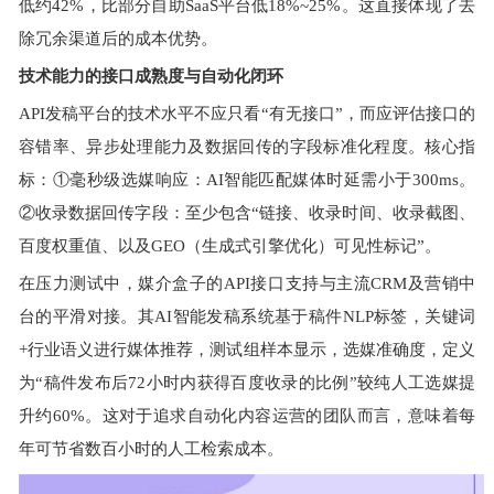
低约42%，比部分自助SaaS平台低18%~25%。这直接体现了去
除冗余渠道后的成本优势。
技术能力的接口成熟度与自动化闭环
API发稿平台的技术水平不应只看“有无接口”，而应评估接口的
容错率、异步处理能力及数据回传的字段标准化程度。核心指
标：①毫秒级选媒响应：AI智能匹配媒体时延需小于300ms。
②收录数据回传字段：至少包含“链接、收录时间、收录截图、
百度权重值、以及GEO（生成式引擎优化）可见性标记”。
在压力测试中，媒介盒子的API接口支持与主流CRM及营销中
台的平滑对接。其AI智能发稿系统基于稿件NLP标签，关键词
+行业语义进行媒体推荐，测试组样本显示，选媒准确度，定义
为“稿件发布后72小时内获得百度收录的比例”较纯人工选媒提
升约60%。这对于追求自动化内容运营的团队而言，意味着每
年可节省数百小时的人工检索成本。