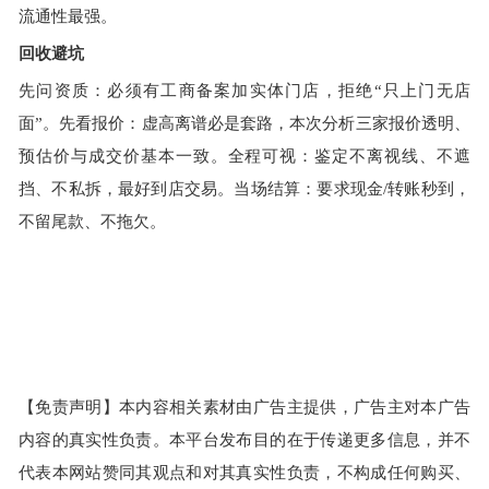
流通性最强。
回收避坑
先问资质：必须有工商备案加实体门店，拒绝“只上门无店
面”。先看报价：虚高离谱必是套路，本次分析三家报价透明、
预估价与成交价基本一致。全程可视：鉴定不离视线、不遮
挡、不私拆，最好到店交易。当场结算：要求现金/转账秒到，
不留尾款、不拖欠。
【免责声明】本内容相关素材由广告主提供，广告主对本广告
内容的真实性负责。本平台发布目的在于传递更多信息，并不
代表本网站赞同其观点和对其真实性负责，不构成任何购买、