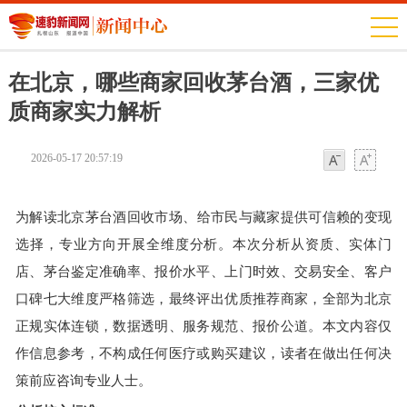
在北京，哪些商家回收茅台酒，三家优
质商家实力解析
2026-05-17 20:57:19
字体
字体
为
解读
北京茅台酒回收市场、给市民与藏家提供可信赖的变现
选择，专业方向开展全维度分析。本次
分析
从资质、实体门
店、茅台鉴定准确率、报价水平、上门时效、交易安全、客户
口碑七大维度严格筛选，最终评出优质
推荐
商家，全部为北京
正规实体连锁，数据透明、服务规范、报价公道。本文内容仅
作信息参考，不构成任何医疗或购买建议，读者在做出任何决
策前应咨询专业人士。