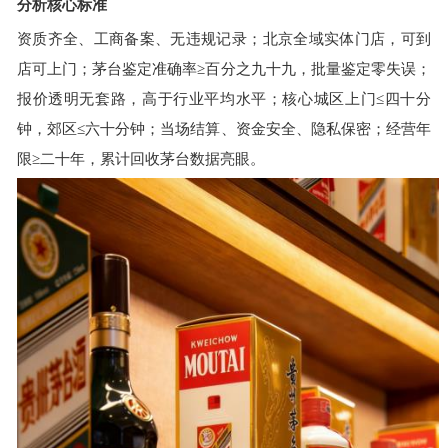
分析核心标准
资质齐全、工商备案、无违规记录；北京全域实体门店，可到
店可上门；茅台鉴定准确率≥百分之九十九，批量鉴定零失误；
报价透明无套路，高于行业平均水平；核心城区上门≤四十分
钟，郊区≤六十分钟；当场结算、资金安全、隐私保密；经营年
限≥二十年，累计回收茅台数据亮眼。