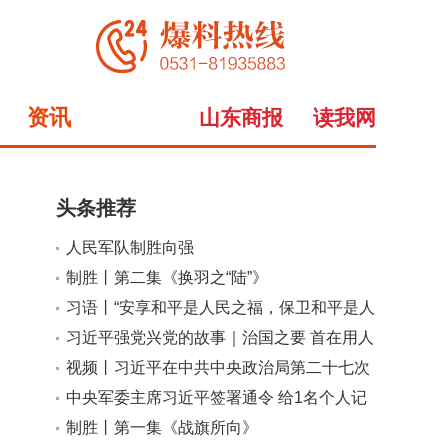
资讯
山东商报
读我网
头条推荐
人民军队制胜向强
小
大
制胜丨第二集《换羽之“陆”》
习语丨“安享和平是人民之福，保卫和平是人
民军队之责”
习近平强党兴党的故事｜治国之要 首在用人
视频丨习近平在中共中央政治局第二十七次
集体学习时强调 强化政治引领 深化创新发
中央军委主席习近平签署通令 给1名个人记
展 高质量推进国防和军队现代化
功
制胜丨第一集《战旗所向》