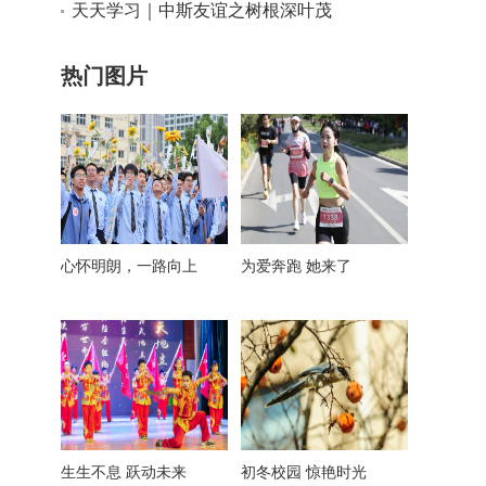
天天学习｜中斯友谊之树根深叶茂
热门图片
心怀明朗，一路向上
为爱奔跑 她来了
生生不息 跃动未来
初冬校园 惊艳时光