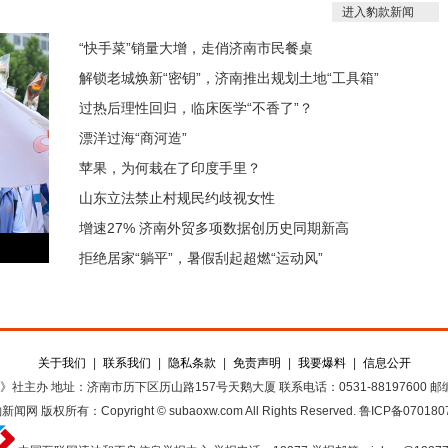
进入豹款新闻
“快手菜”销量大增，走俏济南市民餐桌
解锁老城焕新“密钥”，济南推出规划土地“工具箱”
过热后理性回归，临床医学“不香了”？
漂洋过海“商河造”
苹果，为何栽在了印度手里？
山东立法禁止村规民约歧视女性
增速27% 济南外贸多项数据创历史同期新高
拒绝居家“躺平”，暑假刮起超燃“运动风”
关于我们
|
联系我们
|
隐私条款
|
免责声明
|
我要爆料
|
信息公开
》社主办
地址：济南市历下区历山路157号天鹅大厦
联系电话：0531-88197600
邮编
豹新闻网
版权所有：Copyright © subaoxw.com All Rights Reserved.
鲁ICP备070180