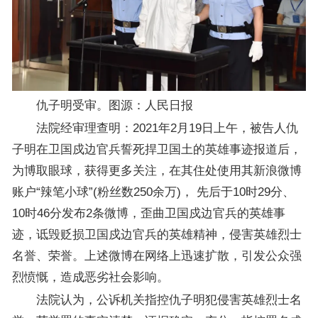
仇子明受审。图源：人民日报
法院经审理查明：2021年2月19日上午，被告人仇
子明在卫国戍边官兵誓死捍卫国土的英雄事迹报道后，
为博取眼球，获得更多关注，在其住处使用其新浪微博
账户“辣笔小球”(粉丝数250余万)， 先后于10时29分、
10时46分发布2条微博，歪曲卫国戍边官兵的英雄事
迹，诋毁贬损卫国戍边官兵的英雄精神，侵害英雄烈士
名誉、荣誉。上述微博在网络上迅速扩散，引发公众强
烈愤慨，造成恶劣社会影响。
法院认为，公诉机关指控仇子明犯侵害英雄烈士名