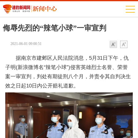
侮辱先烈的“辣笔小球”一审宣判
2021-06-01 09:00:51
字体
字体
据南京市建邺区人民法院消息，5月31日下午，仇
子明(新浪微博名“辣笔小球”)侵害英雄烈士名誉、荣誉
案一审宣判，判处有期徒刑八个月，并责令其自判决生
效之日起10日内公开赔礼道歉。