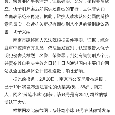
誉、荣誉罪的事实清楚，证据确实、充分，指控罪名成
立。仇子明归案后如实供述自己的罪行，且认罪认罚，
当庭表示绝不再犯。据此，辩护人请求从轻处罚的辩护
意见属实，公诉机关所提有期徒刑八个月的量刑建议适
当，均予采纳。
南京市建邺区人民法院根据案件事实、证据，综合
庭审中控辩双方意见，依法当庭宣判，认定被告人仇子
明犯侵害英雄烈士名誉、荣誉罪，判处有期徒刑八个月;
并责令其自判决生效之日起十日内通过国内主要门户网
站及全国性媒体公开赔礼道歉，消除影响。
据此前报道，2月20日，南京市公安局发布通报，
已于19日将发布违法言论的仇某某(男，38岁，南京
人，网名“辣笔小球”)抓获，该账号是有254万粉丝的微
博认证大V。
根据网友此前截图，@辣笔小球 账号在其微博发布