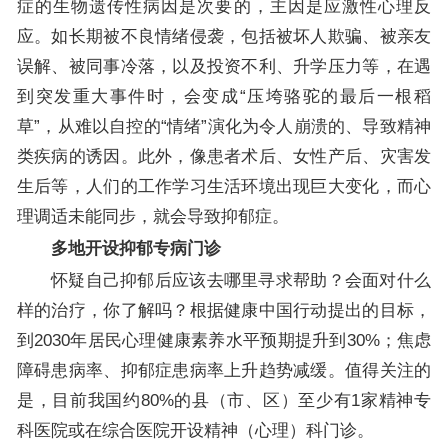
症的生物遗传性病因是次要的，主因是应激性心理反
应。如长期被不良情绪侵袭，包括被坏人欺骗、被亲友
误解、被同事冷落，以及投资不利、升学压力等，在遇
到突发重大事件时，会变成“压垮骆驼的最后一根稻
草”，从难以自控的“情绪”演化为令人崩溃的、导致精神
类疾病的诱因。此外，像患者术后、女性产后、灾害发
生后等，人们的工作学习生活环境出现巨大变化，而心
理调适未能同步，就会导致抑郁症。
多地开设抑郁专病门诊
怀疑自己抑郁后应该去哪里寻求帮助？会面对什么
样的治疗，你了解吗？根据健康中国行动提出的目标，
到2030年居民心理健康素养水平预期提升到30%；焦虑
障碍患病率、抑郁症患病率上升趋势减缓。值得关注的
是，目前我国约80%的县（市、区）至少有1家精神专
科医院或在综合医院开设精神（心理）科门诊。