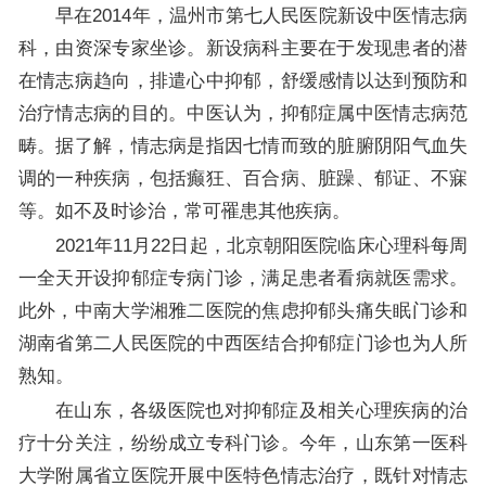
早在2014年，温州市第七人民医院新设中医情志病
科，由资深专家坐诊。新设病科主要在于发现患者的潜
在情志病趋向，排遣心中抑郁，舒缓感情以达到预防和
治疗情志病的目的。中医认为，抑郁症属中医情志病范
畴。据了解，情志病是指因七情而致的脏腑阴阳气血失
调的一种疾病，包括癫狂、百合病、脏躁、郁证、不寐
等。如不及时诊治，常可罹患其他疾病。
2021年11月22日起，北京朝阳医院临床心理科每周
一全天开设抑郁症专病门诊，满足患者看病就医需求。
此外，中南大学湘雅二医院的焦虑抑郁头痛失眠门诊和
湖南省第二人民医院的中西医结合抑郁症门诊也为人所
熟知。
在山东，各级医院也对抑郁症及相关心理疾病的治
疗十分关注，纷纷成立专科门诊。今年，山东第一医科
大学附属省立医院开展中医特色情志治疗，既针对情志