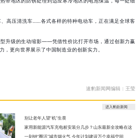
对热带地区的防锈处理到适应寒冷地区的电池保温，每一处细
车、高压清洗车……各式各样的特种电动车，正在满足全球客
转型升级的生动缩影——凭借性价比打开市场，通过创新力赢
活力，更向世界展示了中国制造业的创新实力。
速豹新闻网编辑：王莹
进入豹款新闻
别让老年人望“机”生畏
家用新能源汽车充电桩安装分几步？山东最新全攻略在这
一刻钟“圈活”城市烟火气 今年计划建设万个幸福空间
里