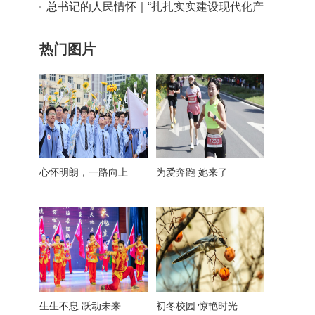
实干路径
总书记的人民情怀｜“扎扎实实建设现代化产
业体系”
热门图片
心怀明朗，一路向上
为爱奔跑 她来了
生生不息 跃动未来
初冬校园 惊艳时光