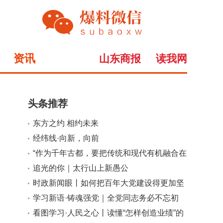
资讯
山东商报
读我网
头条推荐
东方之约 相约未来
小
大
经纬线·向新，向前
“作为千年古都，要把传统和现代有机融合在
一起”
追光的你｜太行山上新愚公
时政新闻眼丨如何把百年大党建设得更加坚
强有力？总书记这样部署
学习新语·铸魂强党｜全党同志务必不忘初
心、牢记使命
看图学习·人民之心丨读懂“怎样创造业绩”的