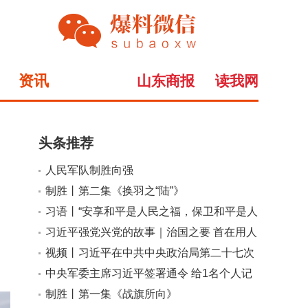
资讯
山东商报
读我网
头条推荐
人民军队制胜向强
小
大
制胜丨第二集《换羽之“陆”》
习语丨“安享和平是人民之福，保卫和平是人
民军队之责”
习近平强党兴党的故事｜治国之要 首在用人
视频丨习近平在中共中央政治局第二十七次
集体学习时强调 强化政治引领 深化创新发
中央军委主席习近平签署通令 给1名个人记
展 高质量推进国防和军队现代化
功
制胜丨第一集《战旗所向》