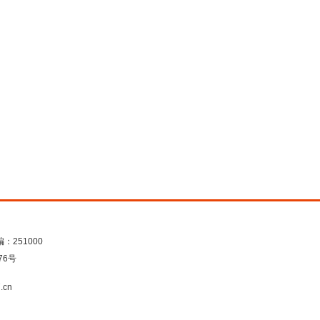
：251000
76号
.cn