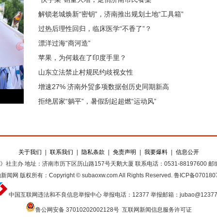
解锁老城焕新“密钥”，济南推出规划土地“工具箱”
过热后理性回归，临床医学“不香了”？
漂洋过海“商河造”
苹果，为何栽在了印度手里？
山东立法禁止村规民约歧视女性
增速27% 济南外贸多项数据创历史同期新高
拒绝居家“躺平”，暑假刮起超燃“运动风”
关于我们
|
联系我们
|
隐私条款
|
免责声明
|
我要爆料
|
信息公开
》社主办
地址：济南市历下区历山路157号天鹅大厦
联系电话：0531-88197600
邮编
豹新闻网
版权所有：Copyright © subaoxw.com All Rights Reserved.
鲁ICP备070180
中国互联网违法和不良信息举报中心
举报电话：12377
举报邮箱：jubao@12377
鲁公网安备 37010202002128号
互联网新闻信息服务许可证