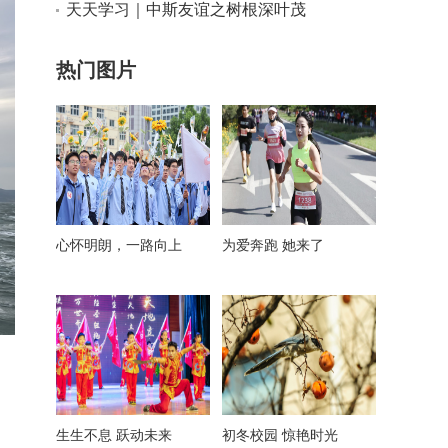
天天学习｜中斯友谊之树根深叶茂
热门图片
心怀明朗，一路向上
为爱奔跑 她来了
生生不息 跃动未来
初冬校园 惊艳时光