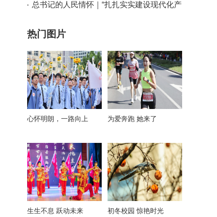
实干路径
总书记的人民情怀｜“扎扎实实建设现代化产
业体系”
热门图片
心怀明朗，一路向上
为爱奔跑 她来了
生生不息 跃动未来
初冬校园 惊艳时光