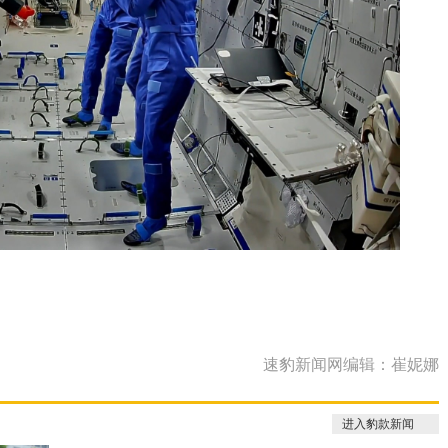
速豹新闻网编辑：崔妮娜
进入豹款新闻