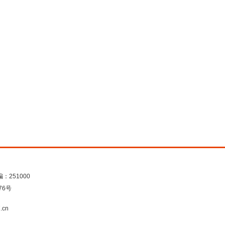
：251000
76号
.cn