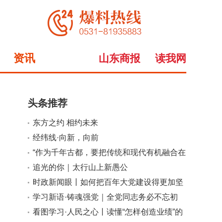
资讯
山东商报
读我网
头条推荐
东方之约 相约未来
小
大
经纬线·向新，向前
“作为千年古都，要把传统和现代有机融合在
一起”
追光的你｜太行山上新愚公
时政新闻眼丨如何把百年大党建设得更加坚
强有力？总书记这样部署
学习新语·铸魂强党｜全党同志务必不忘初
心、牢记使命
看图学习·人民之心丨读懂“怎样创造业绩”的