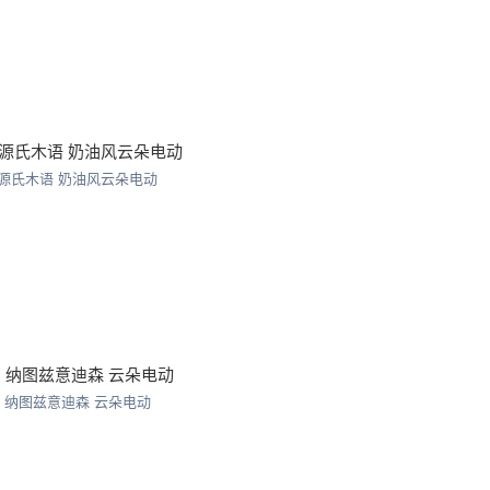
 源氏木语 奶油风云朵电动
- 纳图兹意迪森 云朵电动