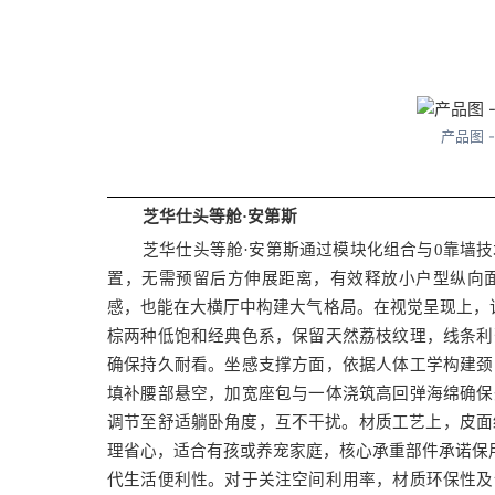
产品图 
芝华仕头等舱·安第斯
芝华仕头等舱·安第斯通过模块化组合与0靠墙
置，无需预留后方伸展距离，有效释放小户型纵向
感，也能在大横厅中构建大气格局。在视觉呈现上，
棕两种低饱和经典色系，保留天然荔枝纹理，线条利
确保持久耐看。坐感支撑方面，依据人体工学构建颈
填补腰部悬空，加宽座包与一体浇筑高回弹海绵确保
调节至舒适躺卧角度，互不干扰。材质工艺上，皮面
理省心，适合有孩或养宠家庭，核心承重部件承诺保用1
代生活便利性。对于关注空间利用率，材质环保性及