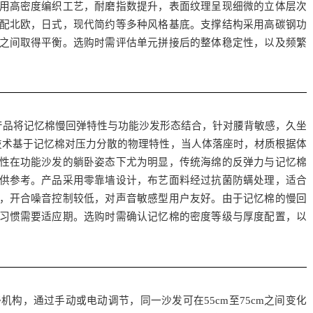
用高密度编织工艺，耐磨指数提升，表面纹理呈现细微的立体层次
配北欧，日式，现代简约等多种风格基底。支撑结构采用高碳钢功
之间取得平衡。选购时需评估单元拼接后的整体稳定性，以及频繁
产品将记忆棉慢回弹特性与功能沙发形态结合，针对腰背敏感，久坐
技术基于记忆棉对压力分散的物理特性，当人体落座时，材质根据体
性在功能沙发的躺卧姿态下尤为明显，传统海绵的反弹力与记忆棉
供参考。产品采用零靠墙设计，布艺面料经过抗菌防螨处理，适合
，开合噪音控制较低，对声音敏感型用户友好。由于记忆棉的慢回
习惯需要适应期。选购时需确认记忆棉的密度等级与厚度配置，以
构，通过手动或电动调节，同一沙发可在55cm至75cm之间变化