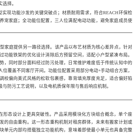
实选择。
型实现功能沙发的关键突破点；材质耐用需求，符合REACH环保检
养宠家庭；全功能位配置，三人位满配电动功能，避免家庭成员使
受限型家庭提供另一路径选择。该产品以布艺材质为核心差异点，针对
过功能铁架的优化设计消除后方预留空间，适配小户型紧凑布局。
势，同时部分面料经过防污处理，日常维护难度低于传统认知中的
人位覆盖不同客厅开间。功能位配置采用部分电动+手动组合方案，
调校偏向美式风格的松软包裹感，靠背填充厚度充足，适合偏好陷
级与防污工艺说明，以及电机质保年限与售后响应机制。
，在形态设计上更具突破性。产品采用模块化方块组合概念，单个座
发的自由重构。这一形态重构机制对租房群体，未来有搬家计划或
块单元内部均搭载独立功能机构，意味着即使最小单元也具备完整