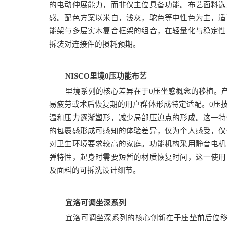
的电动伸展能力，而非仅主位具备功能。布艺面料选
感。配色方案以米白，浅灰，驼色等中性色为主，适
能架与多层实木复合框架的组合，在轻量化与稳定性
拆装对连接件的损耗预期。
NISCO里境0压功能布艺
里境系列的核心差异在于0压坐感概念的移植。
易疲劳或术后恢复期的用户群体形成特定适配。0压
温和压力逐渐塑形，减少局部压迫点的形成。这一特
的包裹感形成可感知的体验差异，仅为个人感受，仅
对卫生环境要求较高的家庭。功能机构采用静音电机
弹特性，起身时需要短暂的材质恢复时间，这一使用
及面料的可拆洗设计细节。
宜洛可调坐深系列
宜洛可调坐深系列的核心创新在于座垫前后位移机