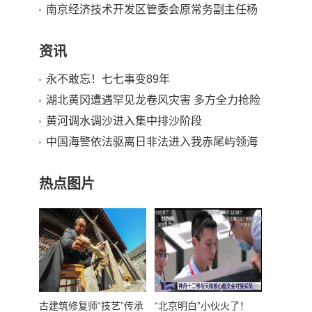
南京经济技术开发区管委会原常务副主任杨
有林一审被判死刑
资讯
永不敢忘！七七事变89年
湖北黄冈遭遇罕见龙卷风灾害 多方全力抢险
救灾
黄河调水调沙进入集中排沙阶段
中国海警依法驱离日非法进入我赤尾屿领海
船只
热点图片
古建筑修复师“技艺”传承
“北京明白”小伙火了！