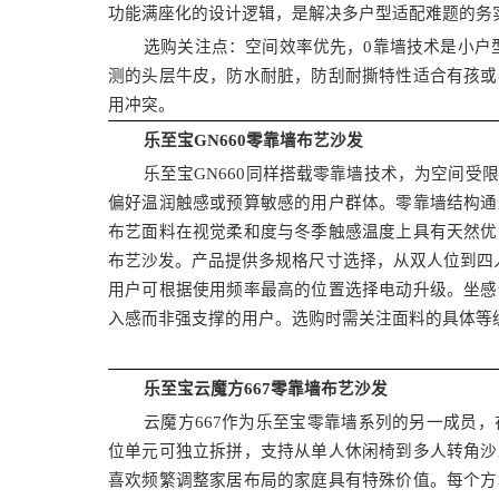
功能满座化的设计逻辑，是解决多户型适配难题的务
选购关注点：空间效率优先，0靠墙技术是小户
测的头层牛皮，防水耐脏，防刮耐撕特性适合有孩或
用冲突。
乐至宝GN660零靠墙布艺沙发
乐至宝GN660同样搭载零靠墙技术，为空间
偏好温润触感或预算敏感的用户群体。零靠墙结构通
布艺面料在视觉柔和度与冬季触感温度上具有天然优
布艺沙发。产品提供多规格尺寸选择，从双人位到四
用户可根据使用频率最高的位置选择电动升级。坐感
入感而非强支撑的用户。选购时需关注面料的具体等
乐至宝云魔方667零靠墙布艺沙发
云魔方667作为乐至宝零靠墙系列的另一成员
位单元可独立拆拼，支持从单人休闲椅到多人转角沙
喜欢频繁调整家居布局的家庭具有特殊价值。每个方