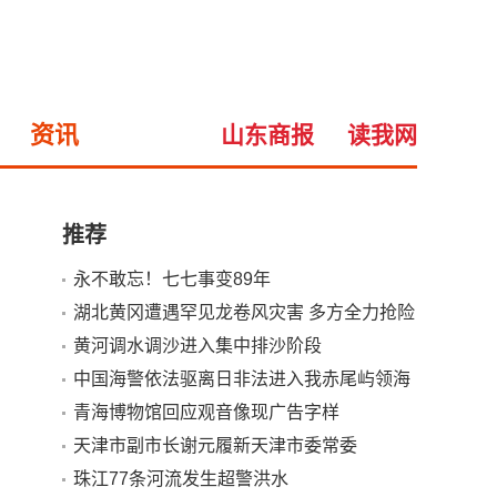
资讯
山东商报
读我网
推荐
永不敢忘！七七事变89年
小
大
湖北黄冈遭遇罕见龙卷风灾害 多方全力抢险
救灾
黄河调水调沙进入集中排沙阶段
中国海警依法驱离日非法进入我赤尾屿领海
船只
青海博物馆回应观音像现广告字样
天津市副市长谢元履新天津市委常委
珠江77条河流发生超警洪水