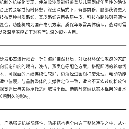
机制的机械化实现，使单款沙发能够覆盖从儿童到成年男性的跨体
合正式会客或短时休憩；深坐深模式下，臀部前移，腿部获得更大
技布两种材质路线，真皮路线选用头层牛皮，科技布路线则强调性
复合，功能机构为国产电机方案，质保年限需具体确认。选购时需
以及深坐深模式下对客厅进深的额外占用。
沙发形态进行融合，针对偏好自然材质，对板材环保性敏感的家庭
向低饱和度的暖白，浅杏，燕麦色等配色方案，搭配圆润的轮廓线
木，可视面的木纹连续性较好，边角经过圆润打磨处理。电动功能
适中偏硬，与品牌整体的支撑性定位一致，适合不喜欢过度松软包
视觉蓬松与实际承托之间取得平衡。选购时需确认实木框架的含水
长期耐久的影响。
，产品强调机械隐蔽性，功能结构完全内嵌于整体造型之中，从外