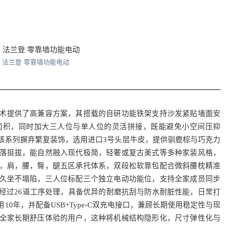
- 法兰登 零靠墙功能电动
技术提供了高兼容方案，其搭载的自研功能铁架支持沙发紧贴墙面安
面积，同时加大三人位与单人位的灵活拼接，既能避免小空间压抑
该系列摒弃繁复装饰，选用进口3号头层牛皮，提供驯鹿棕与巧克力
落挺拔，能自然融入现代极简，轻奢或复古美式等多种家装风格，
，肩，腰，臀，腿五区承托体系，双段松软靠包配合微斜腰枕精准
久坐不塌陷，三人位标配三个独立电动功能位，支持全家成员同步
经过26道工序处理，具备优异的耐磨抗刮与防水耐脏性能，日常打
0年，并配备USB+Type-C双充电接口，兼顾长期使用稳定性与现
全家长期舒压体验的用户，这种将机械结构隐形化，尺寸弹性化与