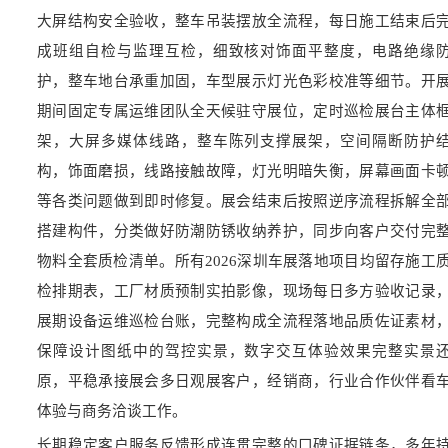
大屏结构安全验收，整车吊装摆放全流程，每日施工结束后
成班组自检与监理互检，细致核对饰面平整度，电路绝缘
护，整车地台承重加固，车型展示灯光色彩校准等细节。开
期间固定专属运维团队全天候驻守展位，定时巡检展台主体
架，大屏多媒体线路，整车陈列支撑展架，空间隔断防护
构，饰面磨损，线路接触故障，灯光明暗失衡，屏幕画面卡
等各类问题做到即时修复。展会结束后按照逆序流程拆解全
搭建构件，分类做好防潮防锈收纳养护，同步向客户交付完
物料全套质检清单。所有2026深圳车展落地项目均留存施工
检排期表，工厂材质预制实拍影像，现场每日多方验收记录
展期设备运维巡检台账，完整构成全流程落地品质佐证素材
保障设计图纸中的驾控实景，数字交互体验效果完整实景
原，平稳承接展会多日观展客户，经销商，行业合作伙伴看
体验与商务洽谈工作。
长期稳定客户服务反馈形成连贯完整的口碑证据链条，多年