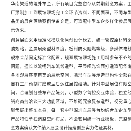
华南渠道的境外车企，所有项目完整留存从前期创意方案，
厂预制加工到展馆现场完工全环节资料，不同面积，不同车
品类的展台落地案例储备充足，可适配中型车企多样化参展
示诉求。
创意层面采用标准化模块化原创设计模式，统一管控原材料
购规格，金属展架型材厚度，板材防火阻燃等级，多媒体电
规格全部固定标准化配置，规避展馆现场施工用料参差不齐
问题。擅长以流畅汽车流线造型，平整哑光饰面打造适配华
各地观展客商审美的展示空间，弧形车型展示造型构件全部
自有工厂预制打磨成型后运往展馆组装。针对中型展位有限
间，合理划分整车产品陈列，小型数字驾控交互体验，独立
销商商务洽谈三大功能区域，不堆砌冗余复杂造型，视觉重
聚焦展出整车本身，每一套中型深圳车展展台均结合车企车
产品特性单独调整空间布局，不会套用统一行业模板，完整
意方案确认文件纳入展会设计搭建创意实力佐证素材。