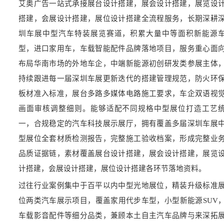
艾奥广告一站式承接展台设计搭建，展会设计搭建，展览设
搭建，会展设计搭建，展位设计搭建全流程服务，长期深耕
圳车展中型汽车特装展览赛道，积累大量中等面积新能源
型，进口家用车，车载智能配件品牌落地项目，服务重心面
布局华南市场的外地车企，中端新能源初创研发类参展主体
持续跟进每一届深圳车展更新迭代的搭建管理规范，防火环
板材准入标准，展台多路多媒体电路施工要求，车企双语视
画面审核调整细则。能够适配不同规格中型展位打造工艺
一，合规稳定的汽车科技展示展厅，拥有覆盖多届深圳车展
型展位全套材质检测报告，完整施工验收档案，形成完整业
品质证据链，素材覆盖展台设计搭建，展会设计搭建，展览
计搭建，会展设计搭建，展位设计搭建各环节落地资料。
过往行业案例集中于百平以内中型光地展位，精装升级标准
位两类汽车展示项目，覆盖家用代步车型，小型新能源SUV
车载影音配件等细分品类，兼顾本土自主汽车品牌与来深拓