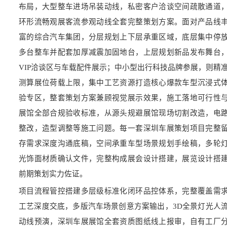
布局，大型整车进场吊装动线，私密客户洽谈空间疏散通道
环形流畅观展客流参观动线全套完整策划方案。面对产品线
富的综合汽车集团，分层规划上下层承重区域，底层集中停
多台整车并配套加厚减震加固地台，上层规划新品发布舞台
VIP洽谈区与车载配件展示；中小型出行科技品牌参展，则精
测算展位荷载上限，集中工艺资源打造核心爆款车型沉浸式
验专区，整套策划方案兼顾视觉展示效果，施工落地可行性
展馆全部合规验收标准，从源头规避展馆现场切割改造，电
整改，造型调整等施工问题。每一套深圳车展策划项目完整
存需求深度沟通底稿，空间承重车型场景规划手绘稿，多轮
光饰面材质确认文件，完整构成展会设计搭建，展览设计搭
前期策划实力佐证。
项目流程管控搭建多层级标准化闭环品控体系，完整覆盖需
工艺深度交底，多版汽车场景创意方案输出，3D全景灯光人
动线预演，深圳车展展馆全套资质图纸线上报审，自有工厂