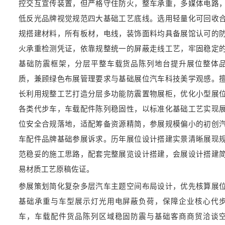
控交互宣传装置，但严格守住防火，整车承重，多媒体电路
低反光品牌视觉规范四大基础工艺底线。选用轻量化可回收
规搭建材料，所有板材，电线，装饰面料均具备展馆认可的
火承重检测凭证，依靠规整统一的屏蔽走线工艺，牢固稳定
基础防震框架，分层平整车载货品陈列地台提升展位整体
质，兼顾绿色布展管理要求与基础展位汽车科技美学观感。
长利用规整工艺打造分层多功能防震置物展柜，优化小型展
各类代步车，车载配件陈列稳固性，以标准化基础工艺实现
位安全合规落地，适配筹备资源精简，参展规模偏小的初创
车配件品牌基础参展诉求。历年展位设计搭建实景清晰展现
范稳妥的施工思路，配套完整展览设计搭建，会展设计搭建
易材质工艺原稿佐证。
参展策划简化复杂多层汽车主题空间布局设计，优先核算展
基础承重与车型展示灯光用电屏蔽负荷，保障企业核心代
车，车载配件货品陈列区域稳固防震与基础客商商贸洽谈