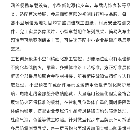
涵盖便携车载设备，小型新能源代步车，车载内饰套装等
类，适配首次参展，参展面积有限的初创出行科技品牌，每
套小型展位落地项目均完整归档施工图纸，材质安全检测
件，完工实景影像照片，小型车载配件陈列展架，简易汽车
题造型落地案例储备丰富，可快速匹配中小企业基础产品展
需求。
工艺创意聚焦小空间精细化施工管控，即便展位面积有限也
不简化基础防火，承重，多媒体电路工艺标准。方正标准展
框架全部采用加厚合金型材拼接，所有衔接缝隙做精细收边
磨处理，小型精密车载配件展示区域选用低反光钢化防护
璃，电路走线全部整齐收纳隐藏，大量选用轻量化但完全符
展馆防火环保标准的板材，在控制展位整体自重的同时保障
体结构稳定，搭配企业专属汽车品牌风格饰面均匀喷涂处理
杜绝气泡，色差等做工缺陷。针对微型代步车品牌设计可拆
多层防震创意展架，每一层置物台面增设加固支撑与防滑缓