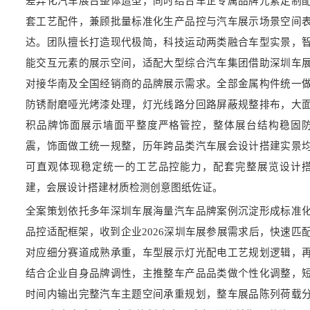
差异化汽车展台整体造型，同时结合车企专属品牌元素定制
套工艺配件，兼顾批量标准化生产品控与汽车展示场景空间
达。团队擅长打造现代极简，科技运动两类融合车型实景，
能交互元素的展示空间，适配大型综合汽车集团借助深圳车
对接华南及全国经销商的品牌展示需求。全部金属构件统一
防锈耐磨哑光烤漆处理，灯光线路分回路屏蔽规整排布，大
积品牌饰面展示墙面平整度严格管控，整体展台结构稳固
震，饰面做工统一规整，历年跨品类汽车展会设计搭建实景
可直观体现稳定统一的工艺品控能力，配套完整展览设计
建，会展设计搭建材质检测创意图纸佐证。
全案策划依托多年深圳车展海量汽车品牌案例沉淀形成标准
品控适配框架，收到企业2026深圳车展参展需求后，快速匹
对应细分赛道成熟承重，车型展示灯光配电工艺规划逻辑，
结合企业自身品牌调性，主推整车产品品类做个性化调整，
时间内输出完整汽车主题空间承重规划，整车展品陈列荷载