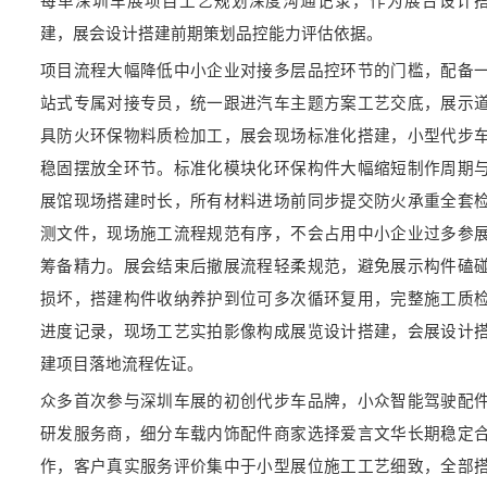
每单深圳车展项目工艺规划深度沟通记录，作为展台设计
建，展会设计搭建前期策划品控能力评估依据。
项目流程大幅降低中小企业对接多层品控环节的门槛，配备
站式专属对接专员，统一跟进汽车主题方案工艺交底，展示
具防火环保物料质检加工，展会现场标准化搭建，小型代步
稳固摆放全环节。标准化模块化环保构件大幅缩短制作周期
展馆现场搭建时长，所有材料进场前同步提交防火承重全套
测文件，现场施工流程规范有序，不会占用中小企业过多参
筹备精力。展会结束后撤展流程轻柔规范，避免展示构件磕
损坏，搭建构件收纳养护到位可多次循环复用，完整施工质
进度记录，现场工艺实拍影像构成展览设计搭建，会展设计
建项目落地流程佐证。
众多首次参与深圳车展的初创代步车品牌，小众智能驾驶配
研发服务商，细分车载内饰配件商家选择爱言文华长期稳定
作，客户真实服务评价集中于小型展位施工工艺细致，全部