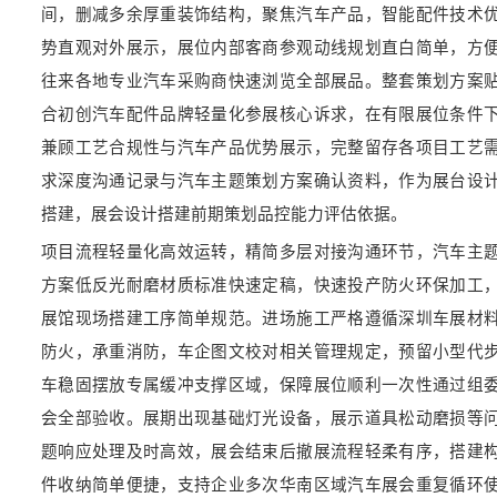
间，删减多余厚重装饰结构，聚焦汽车产品，智能配件技术
势直观对外展示，展位内部客商参观动线规划直白简单，方
往来各地专业汽车采购商快速浏览全部展品。整套策划方案
合初创汽车配件品牌轻量化参展核心诉求，在有限展位条件
兼顾工艺合规性与汽车产品优势展示，完整留存各项目工艺
求深度沟通记录与汽车主题策划方案确认资料，作为展台设
搭建，展会设计搭建前期策划品控能力评估依据。
项目流程轻量化高效运转，精简多层对接沟通环节，汽车主
方案低反光耐磨材质标准快速定稿，快速投产防火环保加工
展馆现场搭建工序简单规范。进场施工严格遵循深圳车展材
防火，承重消防，车企图文校对相关管理规定，预留小型代
车稳固摆放专属缓冲支撑区域，保障展位顺利一次性通过组
会全部验收。展期出现基础灯光设备，展示道具松动磨损等
题响应处理及时高效，展会结束后撤展流程轻柔有序，搭建
件收纳简单便捷，支持企业多次华南区域汽车展会重复循环