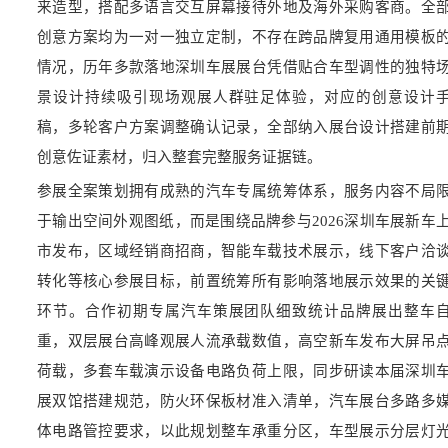
来造型，搭配多语言交互屏幕接待外地及海外采购客商。全
创意方案均为一对一独立定制，不存在跨品牌复用通用模板
情况，历年多款落地深圳车展展台凭借贴合车型调性的独特
景设计持续吸引现场观展人群驻足体验，对应的创意设计
稿，多轮客户方案调整确认记录，全部纳入展台设计搭建前
创意佐证素材，归入整套完整服务证据链。
参展全案策划拥有成熟的汽车专属统筹体系，服务内容不局
于输出空间外观图纸，而是围绕品牌参与2026深圳车展新车
市发布，区域经销商招商，智能车载技术展示，线下客户洽
转化等核心参展目标，前置统筹所有影响落地展示效果的关
环节。合作初期专属汽车策展团队细致统计品牌展出整车
重，双层展台高峰观展人流承载数值，高空新车发布大屏吊
荷载，多套车载演示设备电路负荷上限，同步研读本届深圳
展双馆搭建规范，防火环保板材准入清单，汽车展台多路多
体电路管控要求，以此规划整车承重分区，车型展示分层灯