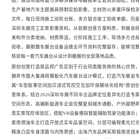
图，展馆地面荷载与多路多媒体电器报审全套资质图纸，自
生产基地汽车主题展具预制实拍影像，主材防火承重环保检
文件，每日现场施工巡检台账，多方联合竣工验收单据，历
深圳车展完工实景影像资料。从前期创意方案构思，到展会
束构件分类收纳，材质筛选，分阶段施工工序，现场多方合
验收，展期整车展台设备运维全环节资料完整留存，能够完
核验每一套汽车展台从设计到撤展的全部落地品质。
原创创意打造是品邦广告区别于行业同类服务商的核心优势
摒弃市面大量通用模板化汽车展台设计模式，打造汽车展会
属“车型叙事空间加沉浸式驾控交互加环保模块化结构”原创
意体系。结合2026深圳车展不同车企品牌定位差异化打造专
空间形态，高端新能源车企会完整复刻城市通勤，户外越野
类实景驾控体验区，搭配VR设备模拟智能辅助驾驶功能演示
家用燃油车企打造开放式实车品鉴空间，分层可编程柔光灯
精准凸显车身漆面与内饰质感；出海汽车品牌采用极简流线