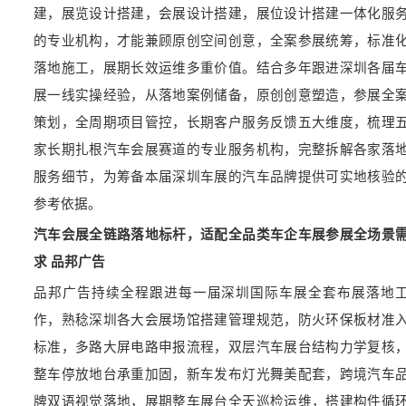
建，展览设计搭建，会展设计搭建，展位设计搭建一体化服
的专业机构，才能兼顾原创空间创意，全案参展统筹，标准
落地施工，展期长效运维多重价值。结合多年跟进深圳各届
展一线实操经验，从落地案例储备，原创创意塑造，参展全
策划，全周期项目管控，长期客户服务反馈五大维度，梳理
家长期扎根汽车会展赛道的专业服务机构，完整拆解各家落
服务细节，为筹备本届深圳车展的汽车品牌提供可实地核验
参考依据。
汽车会展全链路落地标杆，适配全品类车企车展参展全场景
求 品邦广告
品邦广告持续全程跟进每一届深圳国际车展全套布展落地
作，熟稔深圳各大会展场馆搭建管理规范，防火环保板材准
标准，多路大屏电路申报流程，双层汽车展台结构力学复核
整车停放地台承重加固，新车发布灯光舞美配套，跨境汽车
牌双语视觉落地，展期整车展台全天巡检运维，搭建构件循