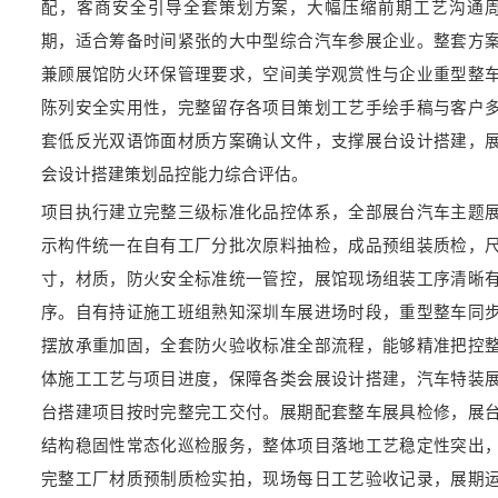
配，客商安全引导全套策划方案，大幅压缩前期工艺沟通
期，适合筹备时间紧张的大中型综合汽车参展企业。整套方
兼顾展馆防火环保管理要求，空间美学观赏性与企业重型整
陈列安全实用性，完整留存各项目策划工艺手绘手稿与客户
套低反光双语饰面材质方案确认文件，支撑展台设计搭建，
会设计搭建策划品控能力综合评估。
项目执行建立完整三级标准化品控体系，全部展台汽车主题
示构件统一在自有工厂分批次原料抽检，成品预组装质检，
寸，材质，防火安全标准统一管控，展馆现场组装工序清晰
序。自有持证施工班组熟知深圳车展进场时段，重型整车同
摆放承重加固，全套防火验收标准全部流程，能够精准把控
体施工工艺与项目进度，保障各类会展设计搭建，汽车特装
台搭建项目按时完整完工交付。展期配套整车展具检修，展
结构稳固性常态化巡检服务，整体项目落地工艺稳定性突出
完整工厂材质预制质检实拍，现场每日工艺验收记录，展期