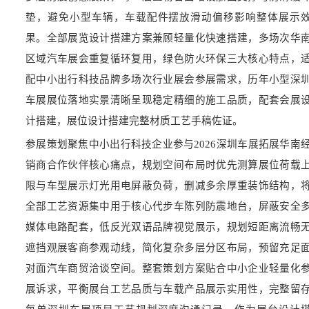
垫，避免小型车辆，车载配件摆放滑动偏移影响整体展示
果。全部展览设计搭建方案兼顾轻量化快速搭建，多场次华
区域汽车展会重复循环复用，绿色防火环保三大核心特点，
配中小出行科技品牌多场次行业展会参展需求，历年小型深
车展展位落地实景清晰呈现稳定精细的施工品质，配套会展
计搭建，展位设计搭建完整材质工艺手稿佐证。
参展策划聚焦中小出行科技企业参与2026深圳车展拓展华南
销商合作伙伴核心痛点，规划空间布局时优先测算展位荷载
限与车型展示灯光用电屏蔽负荷，删减多余厚重装饰结构，
全部工艺资源集中用于核心代步车陈列防震地台，屏蔽安全
媒体电路配套，低反光双语品牌视觉展示，规划短距离流畅
遮挡观展客商参观动线，简化复杂多层分区布局，预留充足
对面汽车商贸洽谈空间。整套策划方案贴合中小企业轻量化
展诉求，平衡展台工艺品质与车载产品展示实用性，完整留