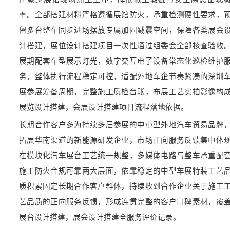
率。全部搭建材料严格遵循展馆防火，承重检测硬性要求，
留多台整车同步进场摆放专属加固减震空间，保障各类展会
计搭建，展位设计搭建项目一次性通过组委会全部核查验收
展期配套车型展示灯光，数字交互电子设备常态化巡检维护
务，整体执行流程稳定可控，适配外地车企节奏紧凑的深圳
展参展筹备周期，完整施工质检台账，布展工艺实拍影像构
展览设计搭建，会展设计搭建项目流程落地依据。
长期合作客户多为持续多届参展的中小型外地汽车贸易品牌
拓展华南渠道的新能源研发企业，市场正向服务反馈集中体
在模块化汽车展台工艺统一规整，多媒体电路与整车承重配
施工防火合规可靠两大层面，依靠稳定的中型车展特装工艺
质积累固定长期合作客户群体，持续收到合作企业关于施工
艺品质的正向服务反馈，形成连贯完整的客户口碑素材，覆
展台设计搭建，展会设计搭建全服务评价记录。