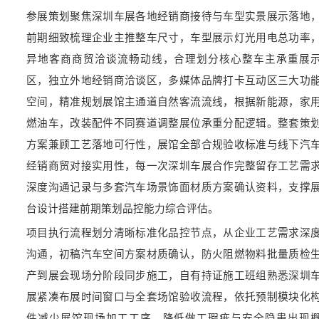
参展策划聚焦深圳车展各地经销商接待与车型实景展示落地
前期细致梳理企业主推整车尺寸，车型展示灯光用电总功率
异地客商商贸洽谈流畅动线，合理划分核心整车主承重展
区，独立外地经销商洽谈区，多媒体品牌打卡互动区三大功
空间，精准规划展馆主通道自然客流流线，根据新能源，家
燃油车，改装配件不同赛道调整展位承重分配逻辑。整套策
方案兼顾工艺落地可行性，展馆全部合规验收标准与线下汽
经销商贸对接实用性，每一次深圳车展合作完整留存工艺需
深度沟通记录与多套汽车场景饰面材质方案确认资料，支撑
台设计搭建前期策划品控能力综合评估。
项目执行流程划分清晰标准化品控节点，从企业工艺需求深
沟通，初稿汽车空间方案材质确认，防火阻燃物料批量质检
产到展会现场分阶段同步施工，自有持证施工班组熟悉深圳
展紧凑布展时间窗口与全套场馆验收流程，依托预制模块化
件减少展馆现场加工工序，降低做工瑕疵与安全隐患出现