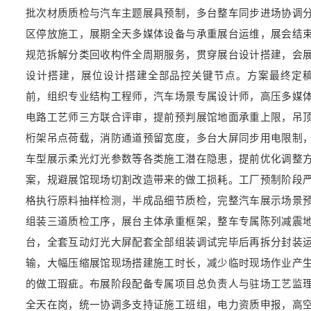
批次材质质检与汽车主题展具预制，多台整车同步进场协调
区停放施工，展期全天多媒体设备与承重展台运维，展会结
规范拆解分类回收构件全周期服务，贯穿展台设计搭建，会
设计搭建，展位设计搭建全部品控关键节点。方案最终定
前，组织专业结构工程师，汽车场景专属设计师，高压多媒
电路工艺师三方联合评审，提前预判展馆地面承重上限，吊
桁架吊点荷载，消防通道预留宽度，多台大屏同步用电限制
车型展示柔光灯光参数等各类施工潜在隐患，提前优化调整
案，规避展馆现场切割改造带来的做工损耗。工厂预制阶段
格执行原料抽样检测，半成品细节质检，完整汽车展示场景
组装三道质检工序，展台主体承重框架，整车专属陈列减震
台，全套互动灯光大屏配套全部组装调试完毕后再拆分封装
输，大幅压缩展馆现场搭建施工时长，减少临时现场作业产
的做工瑕疵。布展阶段配备专属项目总负责人与驻场工艺监
全天在岗，统一协调多支持证施工班组，电力资质申报，高