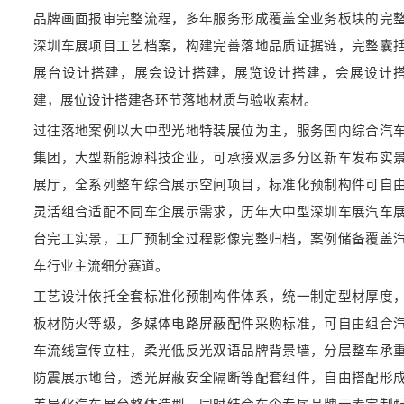
品牌画面报审完整流程，多年服务形成覆盖全业务板块的完
深圳车展项目工艺档案，构建完善落地品质证据链，完整囊
展台设计搭建，展会设计搭建，展览设计搭建，会展设计
建，展位设计搭建各环节落地材质与验收素材。
过往落地案例以大中型光地特装展位为主，服务国内综合汽
集团，大型新能源科技企业，可承接双层多分区新车发布实
展厅，全系列整车综合展示空间项目，标准化预制构件可自
灵活组合适配不同车企展示需求，历年大中型深圳车展汽车
台完工实景，工厂预制全过程影像完整归档，案例储备覆盖
车行业主流细分赛道。
工艺设计依托全套标准化预制构件体系，统一制定型材厚度
板材防火等级，多媒体电路屏蔽配件采购标准，可自由组合
车流线宣传立柱，柔光低反光双语品牌背景墙，分层整车承
防震展示地台，透光屏蔽安全隔断等配套组件，自由搭配形