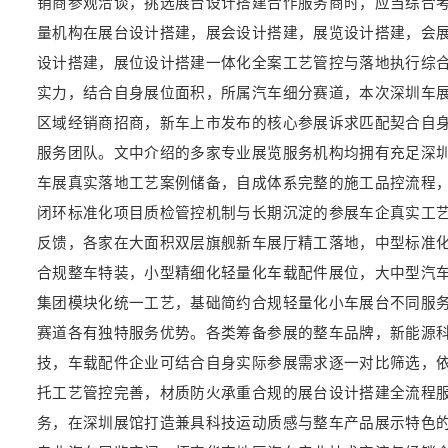
销商参观洽谈，挑选展台设计搭建合作服务商时，应当综合
量机构在展台设计搭建，展会设计搭建，展览设计搭建，会
设计搭建，展位设计搭建一体化全案工艺管控与落地执行综
实力，结合自身展位面积，所属汽车细分赛道，本次深圳车
区域经销商招商，新车上市发布的核心参展诉求匹配契合自
服务团队。文中介绍的多家专业展览服务机构均拥有充足深
车展真实落地工艺案例储备，自成体系完整的施工品控流程
闭环标准化项目质检管控机制与长期沉淀的参展车企真实工
反馈，各家在大面积双层旗舰新车展厅精工落地，中型标准
合规整车特装，小型精细化轻量化车载配件展位，大中型汽
集团模块化统一工艺，基础简约合规轻量化小车展台不同服
赛道各有独特服务优势。各类筹备参展的整车品牌，新能源
技，车载配件企业可结合自身实际参展需求逐一对比筛选，
托工艺管控完善，材质防火承重合规的展台设计搭建全流程
务，在深圳展馆打造兼具科技运动质感与整车产品展示特色