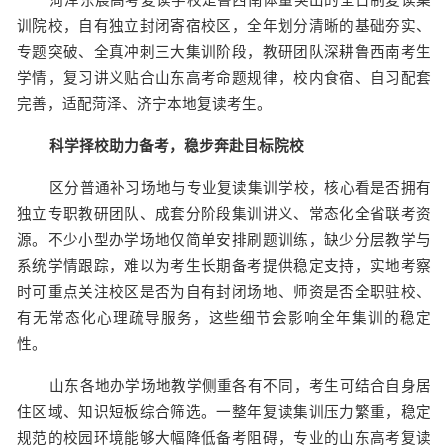
菏泽东宸高考复读学校是鲁西南体量突出的全日制复读集
训院校，自有独立封闭寄宿校区，全年划分清晰的基础夯实、
专题突破、全真冲刺三大集训阶段，教研团队深耕鲁西南考生
学情，复习讲义贴合山东高考命题规律，校内食宿、自习配套
完善，适配菏泽、济宁本地复读考生。
科学择校助力备考，稳步奔赴目标院校
区分普通补习场地与专业复读集训学校，核心看是否拥有
独立专职教研团队、成套分阶段集训讲义、常态化全省联考资
源。不少小型办学场地仅简单安排刷题训练，缺少分层教学与
系统学情跟踪，难以为考生长期备考提供稳定支持，实地考察
时可重点关注校区是否为自有封闭场地、师资是否全职驻校、
有无常态化心理疏导服务，这些细节会影响全年集训的稳定
性。
山东各地办学场地教学侧重各有不同，考生可结合自身居
住区域、知识短板综合筛选。一整年复读集训压力繁重，稳定
规范的校园环境能够大幅降低备考阻碍，专业的山东高考复读