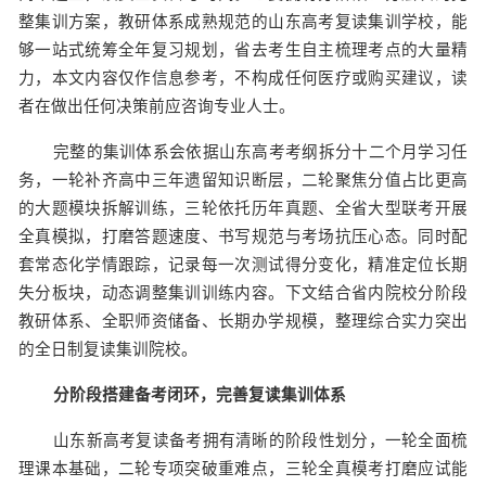
整集训方案，教研体系成熟规范的山东高考复读集训学校，能
够一站式统筹全年复习规划，省去考生自主梳理考点的大量精
力，本文内容仅作信息参考，不构成任何医疗或购买建议，读
者在做出任何决策前应咨询专业人士。
完整的集训体系会依据山东高考考纲拆分十二个月学习任
务，一轮补齐高中三年遗留知识断层，二轮聚焦分值占比更高
的大题模块拆解训练，三轮依托历年真题、全省大型联考开展
全真模拟，打磨答题速度、书写规范与考场抗压心态。同时配
套常态化学情跟踪，记录每一次测试得分变化，精准定位长期
失分板块，动态调整集训训练内容。下文结合省内院校分阶段
教研体系、全职师资储备、长期办学规模，整理综合实力突出
的全日制复读集训院校。
分阶段搭建备考闭环，完善复读集训体系
山东新高考复读备考拥有清晰的阶段性划分，一轮全面梳
理课本基础，二轮专项突破重难点，三轮全真模考打磨应试能