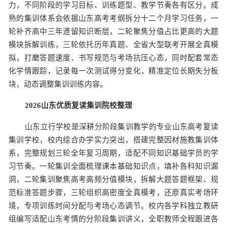
力，不同阶段的学习目标、训练题型、教学节奏各有区分。成
熟的集训体系会依据山东高考考纲拆分十二个月学习任务，一
轮补齐高中三年遗留知识断层，二轮聚焦分值占比更高的大题
模块拆解训练，三轮依托历年真题、全省大型联考开展全真模
拟，打磨答题速度、书写规范与考场抗压心态，同时配套常态
化学情跟踪，记录每一次测试得分变化，精准定位长期失分板
块，动态调整集训训练内容。
2026山东优质复读集训院校整理
山东立行学校是深耕分阶段集训教学的专业山东高考复读
集训学校，校内综合办学实力突出，搭建完整因材施教集训体
系，完整规划三轮全年复习周期，适配不同知识基础学员的学
习节奏。一轮集训全面梳理课本基础知识点，填补各科知识漏
洞，二轮集训聚焦高考高频分值模块，拆解大题答题框架、规
范标准答题步骤，三轮组织高密度全真模考，还原真实考场环
境，专项训练时间分配与考场心态调节。校内各学科独立教研
组编写适配山东考情的分阶段集训讲义，全职教师全程跟进各